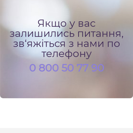
Якщо у вас
залишились питання,
зв‘яжіться з нами по
телефону
0 800 50 77 90