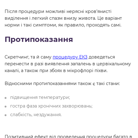
Після процедури можливі нерясні кров’янисті
виділення і легкий спазм внизу живота. Це варіант
норми і такі симптоми, як правило, проходять самі.
Протипоказання
Скретчинг, та й саму
процедуру ЕКЗ
доведеться
перенести в разі виявлення запалень в цервікальному
каналі, а також при збоях в мікрофлорі піхви.
Відносними протипоказаннями також є такі стани:
підвищення температури;
гостра фаза хронічних захворювань;
слабкість, нездужання.
Позитивний ефект від проведення процедури багато в