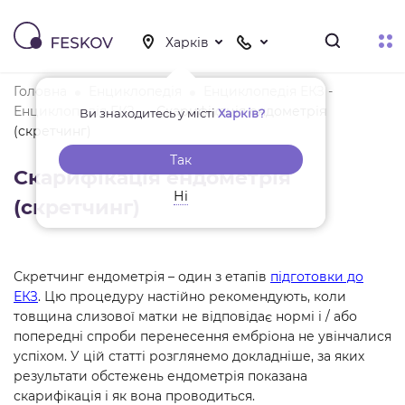
Головна
Енциклопедія
Енциклопедія ЕКЗ -
Енциклопедія ЕКЗ
Скарифікація ендометрія
Ви знаходитесь у місті
Харків?
(скретчинг)
Так
Скарифікація ендометрія
Ні
(скретчинг)
Скретчинг ендометрія – один з етапів
підготовки до
ЕКЗ
. Цю процедуру настійно рекомендують, коли
товщина слизової матки не відповідає нормі і / або
попередні спроби перенесення ембріона не увінчалися
успіхом. У цій статті розглянемо докладніше, за яких
результати обстежень ендометрія показана
скарифікація і як вона проводиться.