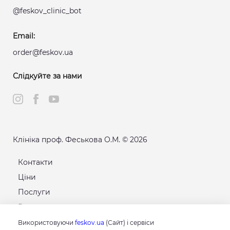
@feskov_clinic_bot
Email:
order@feskov.ua
Слідкуйте за нами
Клініка проф. Феськова О.М. © 2026
Контакти
Ціни
Послуги
Розклад
Карта сайту
Використовуючи
feskov.ua
(Сайт) і сервіси