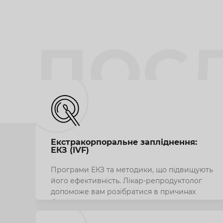
ПОС
Екстракорпоральне запліднення:
ЕКЗ (IVF)
Програми ЕКЗ та методики, що підвищують
його ефективність. Лікар-репродуктолог
допоможе вам розібратися в причинах
безплідності та запропонує індивідуальний
план лікування, а ембріолог відповість на