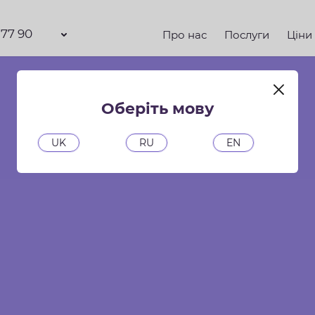
 77 90
Про нас
Послуги
Ціни
Оберіть мову
UK
RU
EN