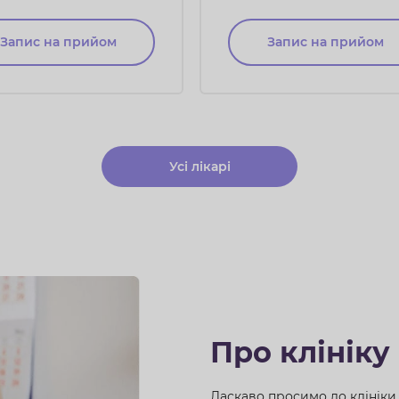
вищої категорії,
член УАРМ, ASRM, ESH
одуктолог, лікар УЗД,
Запис на прийом
Запис на прийом
н УАРМ, ASRM, ESHRE
Усі лікарі
Про клініку
Ласкаво просимо до клініки