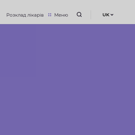
UK
Розклад лікарів
Меню
RU
EN