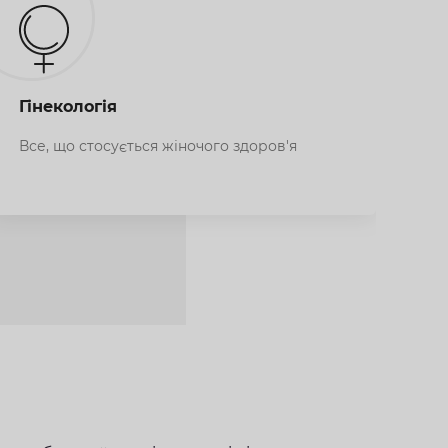
Пр
Гінекологія
Пр
Все, що стосується жіночого здоров'я
пр