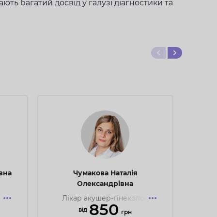
ють багатий досвід у галузі діагностики та
вна
Чумакова Наталія
Бла
Олександрівна
КЗ,
Лікар акушер-гінеколог,
З
850
,
лікар УЗД, репродуктолог,
ка
вiд
грн
г,
спеціаліст малоінвазивної
лі