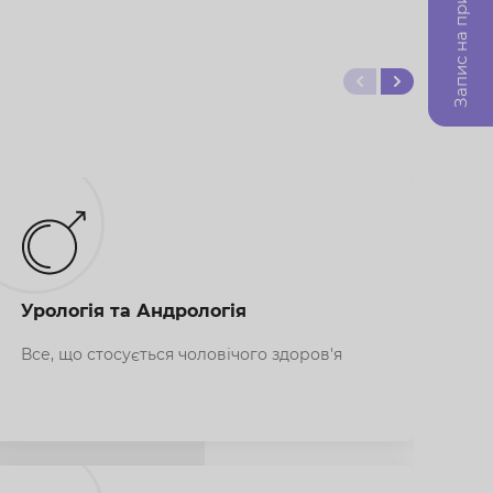
Запис на прийом
Урологія та Андрологія
Ен
Все, що стосується чоловічого здоров'я