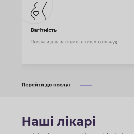
питання про розвиток ембріонів, методи
запліднення та передімплантаційну
генетичну діагностику.
Вагітність
Послуги для вагітних та тих, хто планує
Перейти до послуг
Наші лікарі