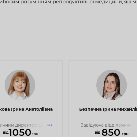
 глибоким розумінням репродуктивної медицини, які ма
ця
ова Ірина Анатоліївна
Безпечна Ірина Михайлі
ти про своє здоров’я за
ичний директор ЦРЛ,
Завідуюча відділенням Е
1050
850
дидат медичних наук,
лікар акушер-гінеколог
вiд
вiд
грн
грн
кар акушер-гінеколог
лікар УЗД, репродуктоло