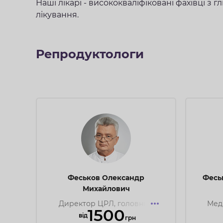
Наші лікарі - висококваліфіковані фахівці з
лікування.
Репродуктологи
Акції міся
Феськов Олександр
Феськ
Михайлович
Новий місяць — нові можливості подба
Директор ЦРЛ, головний
Мед
1500
лікар, доктор медичних наук,
кан
приємними цінами!
вiд
грн
професор, лікар акушер-
лі