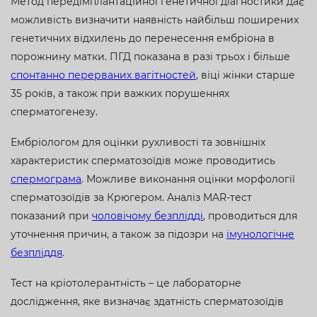
Метод передімплантаційної генетичної діагностики дає
можливість визначити наявність найбільш поширених
генетичних відхилень до перенесення ембріона в
порожнину матки. ПГД показана в разі трьох і більше
спонтанно перерваних вагітностей
, віці жінки старше
35 років, а також при важких порушеннях
сперматогенезу.
Ембріологом для оцінки рухливості та зовнішніх
характеристик сперматозоїдів може проводитись
спермограма
. Можливе виконання оцінки морфології
сперматозоїдів за Крюгером. Аналіз MAR-тест
показаний при
чоловічому безплідді
, проводиться для
уточнення причин, а також за підозри на
імунологічне
безпліддя
.
Тест на кріотолерантність – це лабораторне
дослідження, яке визначає здатність сперматозоїдів