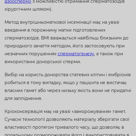
азооспермії
з можливістю отримання сперматозоїдів
хірургічним шляхом).
Метод внутрішньоматкової інсемінації має на увазі
введення в порожнину матки підготовлених
сперматозоїдів. ВМІ вважається найбільш близьким до
природного зачаття методом, його застосовують при
незначних порушеннях
сперматогенезу
, а також при
використанні донорської сперми.
Вибір на користь донорства статевих клітин і ембріонів
робиться в тому випадку, якщо у пацієнта не вистачає
власних гамет або через низьку якість вони не придатні
для запліднення.
Кріоконсервація має на увазі «заморожування» гамет.
Сучасні технології дозволяють матеріалу зберігати свої
властивості протягом тривалого часу, що дозволяє в
подальшому розморожувати його і використовувати в