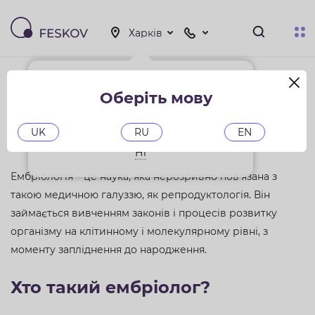
Ембріолог в Києві,
Ви знаходитесь у місті
Харків?
Оберіть мову
Харкові
Так
UK
RU
EN
Ні
Ембріологія – це наука, яка нерозривно пов'язана з
такою медичною галуззю, як репродуктологія. Він
займається вивченням законів і процесів розвитку
організму на клітинному і молекулярному рівні, з
моменту запліднення до народження.
Хто такий ембріолог?