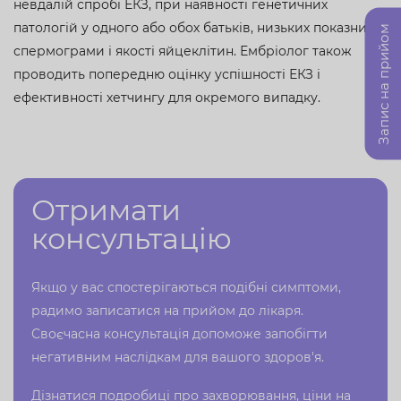
невдалій спробі ЕКЗ, при наявності генетичних
патологій у одного або обох батьків, низьких показниках
Запис на прийом
спермограми і якості яйцеклітин. Ембріолог також
проводить попередню оцінку успішності ЕКЗ і
ефективності хетчингу для окремого випадку.
Отримати
консультацію
Якщо у вас спостерігаються подібні симптоми,
радимо записатися на прийом до лікаря.
Своєчасна консультація допоможе запобігти
негативним наслідкам для вашого здоров'я.
Дізнатися подробиці про захворювання, ціни на