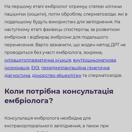
На першому етапі ембріолог отримує статеві клітини
пацієнтки (ооцити), потім обробляє сперматозоїди, які в
подальшому будуть використані для запліднення. На
наступному етапі фахівець спостерігає за розвитком
ембріонів і відбирає ембріони для подальшого
перенесення. Варто зазначити, що жоден метод ДРТ не
проводиться без участі ембріолога, зокрема,
інтрацитоплазматична ін'єкція
,
внутрішньоматкова
інсемінація
,
ЕКЗ
,
передімплантаційна генетична
діагностика
,
донорство яйцеклітин
та сперматозоїдів.
Коли потрібна консультація
ембріолога?
Консультація ембріолога необхідна для
екстракорпорального запліднення, а також при