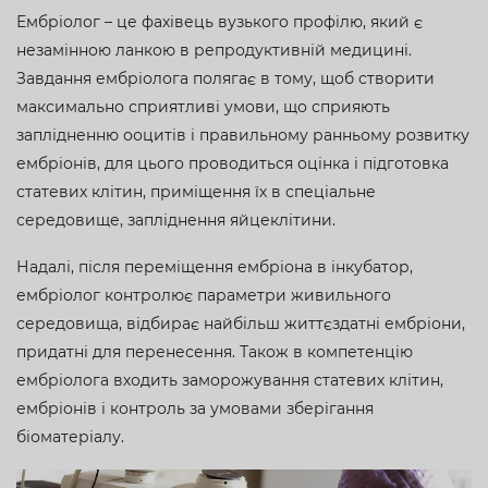
Ембріолог – це фахівець вузького профілю, який є
незамінною ланкою в репродуктивній медицині.
Завдання ембріолога полягає в тому, щоб створити
максимально сприятливі умови, що сприяють
заплідненню ооцитів і правильному ранньому розвитку
ембріонів, для цього проводиться оцінка і підготовка
статевих клітин, приміщення їх в спеціальне
середовище, запліднення яйцеклітини.
Надалі, після переміщення ембріона в інкубатор,
ембріолог контролює параметри живильного
середовища, відбирає найбільш життєздатні ембріони,
придатні для перенесення. Також в компетенцію
ембріолога входить заморожування статевих клітин,
ембріонів і контроль за умовами зберігання
біоматеріалу.