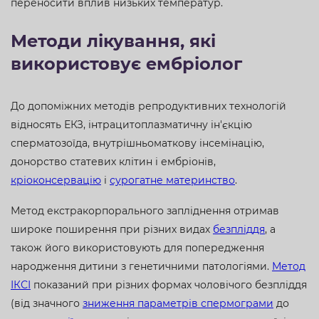
переносити вплив низьких температур.
Методи лікування, які
використовує ембріолог
До допоміжних методів репродуктивних технологій
відносять ЕКЗ, інтрацитоплазматичну ін'єкцію
сперматозоїда, внутрішньоматкову інсемінацію,
донорство статевих клітин і ембріонів,
кріоконсервацію
і
сурогатне материнство
.
Метод екстракорпорального запліднення отримав
широке поширення при різних видах
безпліддя
, а
також його використовують для попередження
народження дитини з генетичними патологіями.
Метод
ІКСІ
показаний при різних формах чоловічого безпліддя
(від значного
зниження параметрів спермограми
до