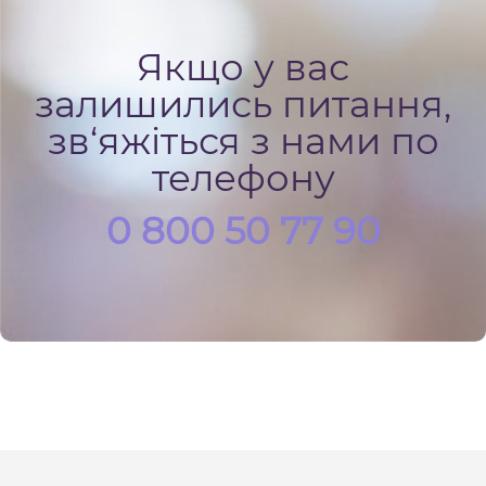
Якщо у вас
залишились питання,
зв‘яжіться з нами по
телефону
0 800 50 77 90