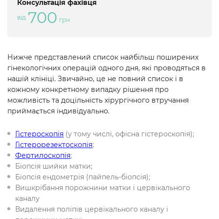
Консультація фахівця
700
від
грн
Нижче представлений список найбільш поширених
гінекологічних операцій одного дня, які проводяться в
нашій клініці. Звичайно, це не повний список і в
кожному конкретному випадку рішення про
можливість та доцільність хірургічного втручання
приймається індивідуально.
Гістероскопія
(у тому числі, офісна гістероскопія);
Гістерорезектоскопія
;
Фертилоскопія
;
Біопсія шийки матки;
Біопсія ендометрія (пайпель-біопсія);
Вишкрібання порожнини матки і цервікального
каналу
Видалення поліпів цервікального каналу і