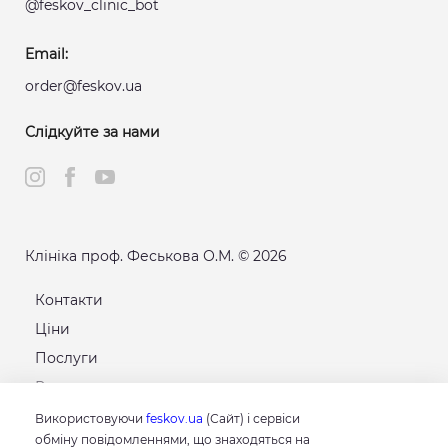
@feskov_clinic_bot
Email:
order@feskov.ua
Слідкуйте за нами
Клініка проф. Феськова О.М. © 2026
Контакти
Ціни
Послуги
Розклад
Карта сайту
Використовуючи
feskov.ua
(Сайт) і сервіси
обміну повідомленнями, що знаходяться на