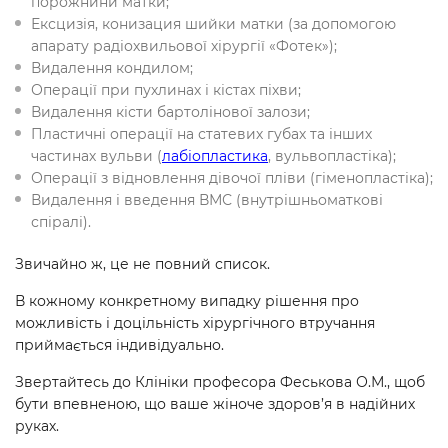
порожнини матки;
Ексцизія, конизация шийки матки (за допомогою
апарату радіохвильової хірургії «Фотек»);
Видалення кондилом;
Операції при пухлинах і кістах піхви;
Видалення кісти бартолінової залози;
Пластичні операції на статевих губах та інших
частинах вульви (
лабіопластика
, вульвопластіка);
Операції з відновлення дівочої пліви (гіменопластіка);
Видалення і введення ВМС (внутрішньоматкові
спіралі).
Звичайно ж, це не повний список.
В кожному конкретному випадку рішення про
можливість і доцільність хірургічного втручання
приймається індивідуально.
Звертайтесь до Клініки професора Феськова О.М., щоб
бути впевненою, що ваше жіноче здоров’я в надійних
руках.