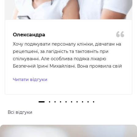
Олександра
Хочу подякувати персоналу клініки, дівчатам на
рецепшені, за лагідність та тактовніть при
спілкуванні. Але особлива подяка лікарю
Безпечній Ірині Михайлівні. Вона проявила свій
професіоналізм та уважність до того що мене
Читати відгуки
турбувало, ми були на звʼязку для подальшого
вирішення проблеми, що було для мене дуже
важливо - відчуття розуміння та підтримки. В цю
клініку хочеться і не страшно повертатися. Ще
хочу відмітити , що в клініці дуже чисто та
Всі відгуки
комфортно, все продумано для кращих умов
пацієнта.