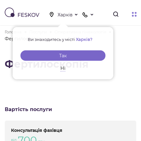
Головна
Послуги
Оперативна гінекологія
Фертилоскопія
Ви знаходитесь у місті
Харків?
Так
Фертилоскопія
Ні
Вартість послуги
Консультація фахівця
700
від