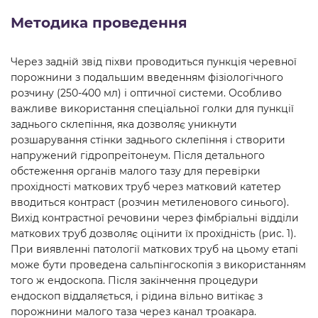
Методика проведення
Через задній звід піхви проводиться пункція черевної
порожнини з подальшим введенням фізіологічного
розчину (250-400 мл) і оптичної системи. Особливо
важливе використання спеціальної голки для пункції
заднього склепіння, яка дозволяє уникнути
розшарування стінки заднього склепіння і створити
напружений гідропреітонеум. Після детального
обстеження органів малого тазу для перевірки
прохідності маткових труб через матковий катетер
вводиться контраст (розчин метиленового синього).
Вихід контрастної речовини через фімбріальні відділи
маткових труб дозволяє оцінити їх прохідність (рис. 1).
При виявленні патології маткових труб на цьому етапі
може бути проведена сальпінгоскопія з використанням
того ж ендоскопа. Після закінчення процедури
ендоскоп віддаляється, і рідина вільно витікає з
порожнини малого таза через канал троакара.