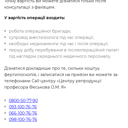
Точну вартість ви можете дізнатися тільки після
консультації з фахівцем.
У вартість операції входить:
робота операційної бригади;
супровід анестезіолога під час операції;
необхідні медикаменти під час і після операції;
першу добу перебування в післяопераційній палаті
під наглядом середнього медичного персоналу.
Дізнатися докладніше про те, скільки коштує
фертилоскопія, і записатися на прийом ви можете за
телефонами Call-центру «Центру репродукції
професора Феськова О.М. ®»
0800-50-77-90
093-100-76-76
066-100-76-76
098-100-76-76