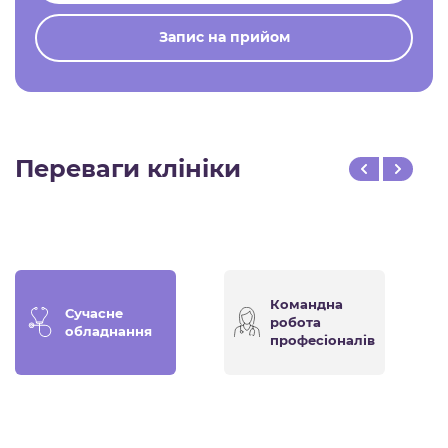
Запис на прийом
Переваги клініки
Командна
Сучасне
робота
обладнання
професіоналів