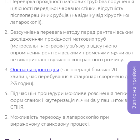
Перевірка прохідності маткових труб без порушення
цілісності передньої черевної стінки, відсутність
післяопераційних рубців (на відміну від хірургічної
лапароскопії).
Безсумнівна перевага методу перед рентгенівським
дослідженням прохідності маткових труб
(метросальпінгографія) у зв’язку з відсутністю
опромінення рентгенівськими променями яєчників і
не використанні вузького контрастного розчину.
Запис на прийом
Операція одного дня
(час операції близько 20
хвилин, час перебування в стаціонарі скорочено до
2-3 годин).
Під час цієї процедури можливе розсічення легких
форм спайок і каутеризація яєчників у пацієнток з
СПКЯ.
Можливість переходу в лапароскопію при
вираженому спайковому процесі.