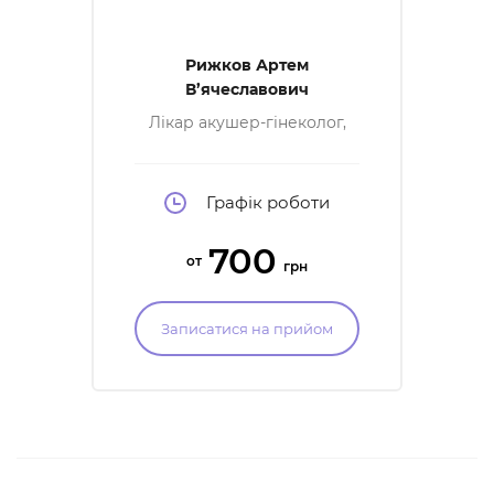
Рижков Артем
В’ячеславович
Лікар акушер-гінеколог,
лікар УЗД, спеціаліст
малоінвазивної хірургії в
гінекології, спеціаліст в
естетичної гінекології,
Графік роботи
член асоціації акушерів-
гінекологів України
700
от
грн
Записатися на прийом