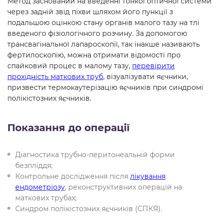
Метод заснований на введенні тонкої оптичної системи
через задній звід піхви шляхом його пункції з
подальшою оцінкою стану органів малого тазу на тлі
введеного фізіологічного розчину. За допомогою
трансвагінальної лапароскопії, так інакше називають
фертилоскопію, можна отримати відомості про
спайковий процес в малому тазу,
перевірити
прохідність маткових труб
, візуалізувати яєчники,
призвести термокаутерізацію яєчників при синдромі
полікістозних яєчників.
Показання до операції
Діагностика трубно-перитонеальній форми
безпліддя;
Контрольне дослідження після
лікування
ендометріозу
, реконструктивних операцій на
маткових трубах;
Синдром полікістозних яєчників (СПКЯ).