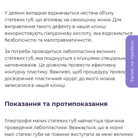
У деяких випадках відзначається нестача об’єму
статевих губ, що впливає на самооцінку жінки. Для
виправлення такого дефекту в нашій клініці
використовують гіалуронову кислоту, яка відрізняється
безболісністю та малотравматичністю.
Запис на прийом
За потреби проводиться лабіопластика великих
статевих губ, яка поєднується з ін’єкціями спеціальних
наповнювачів. Це дозволяє провести ефективну
контурну пластику. Важливо, щоб процедуру проводив
досвідчений пластичний хірург, до якого можна
записатися в нашій клініці.
Показання та протипоказання
Гіпертрофія малих статевих губ найчастіша причина
проведення лабіопластики. Вважається, що в нормі
малі статеві губи не повинні виступати за межі великих