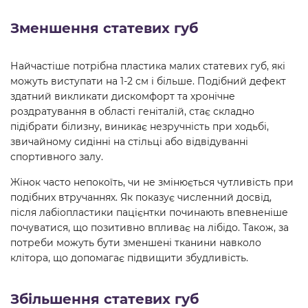
Зменшення статевих губ
Найчастіше потрібна пластика малих статевих губ, які
можуть виступати на 1-2 см і більше. Подібний дефект
здатний викликати дискомфорт та хронічне
роздратування в області геніталій, стає складно
підібрати білизну, виникає незручність при ходьбі,
звичайному сидінні на стільці або відвідуванні
спортивного залу.
Жінок часто непокоїть, чи не змінюється чутливість при
подібних втручаннях. Як показує численний досвід,
після лабіопластики пацієнтки починають впевненіше
почуватися, що позитивно впливає на лібідо. Також, за
потреби можуть бути зменшені тканини навколо
клітора, що допомагає підвищити збудливість.
Збільшення статевих губ