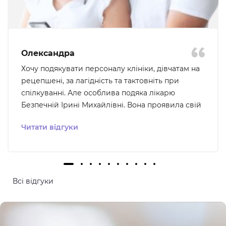
Олександра
Хочу подякувати персоналу клініки, дівчатам на
рецепшені, за лагідність та тактовніть при
спілкуванні. Але особлива подяка лікарю
Безпечній Ірині Михайлівні. Вона проявила свій
професіоналізм та уважність до того що мене
Читати відгуки
турбувало, ми були на звʼязку для подальшого
вирішення проблеми, що було для мене дуже
важливо - відчуття розуміння та підтримки. В цю
клініку хочеться і не страшно повертатися. Ще
хочу відмітити , що в клініці дуже чисто та
Всі відгуки
комфортно, все продумано для кращих умов
пацієнта.