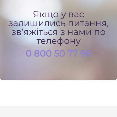
Якщо у вас
залишились питання,
зв‘яжіться з нами по
телефону
0 800 50 77 90