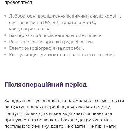
проводяться:
Лабораторні дослідження (клінічний аналіз крові та
сечі, аналізи на RW, ВІЛ, гепатити В та С,
коагулограма та ін.).
Бактеріальний посів вагінальних виділень.
Рентгенографія органів грудної клітки.
Електрокардіографія (за потреби).
Консультація суміжних спеціалістів (за потреби).
Післяопераційний період
За відсутності ускладнень та нормального самопочуття
пацієнтки в день операції відпускаються додому.
Наступні кілька днів може відзначатися невелика
припухлість та болючість. Бажано дотримуватись
постільного режиму, довго не сидіти і не піднімати