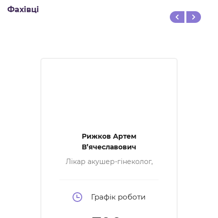
Фахівці
Рижков Артем
В’ячеславович
Лікар акушер-гінеколог,
лікар УЗД, спеціаліст
малоінвазивної хірургії в
гінекології, спеціаліст в
естетичної гінекології,
Графік роботи
член асоціації акушерів-
гінекологів України