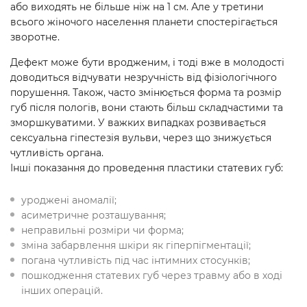
або виходять не більше ніж на 1 см. Але у третини
всього жіночого населення планети спостерігається
зворотне.
Дефект може бути вродженим, і тоді вже в молодості
доводиться відчувати незручність від фізіологічного
порушення. Також, часто змінюється форма та розмір
губ після пологів, вони стають більш складчастими та
зморшкуватими. У важких випадках розвивається
сексуальна гіпестезія вульви, через що знижується
чутливість органа.
Інші показання до проведення пластики статевих губ:
уроджені аномалії;
асиметричне розташування;
неправильні розміри чи форма;
зміна забарвлення шкіри як гіперпігментації;
погана чутливість під час інтимних стосунків;
пошкодження статевих губ через травму або в ході
інших операцій.