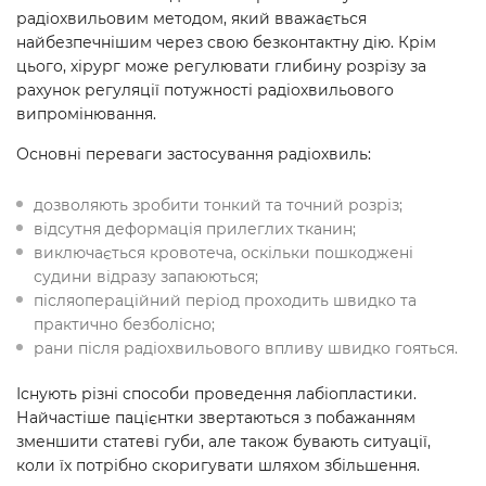
радіохвильовим методом, який вважається
найбезпечнішим через свою безконтактну дію. Крім
цього, хірург може регулювати глибину розрізу за
рахунок регуляції потужності радіохвильового
випромінювання.
Основні переваги застосування радіохвиль:
дозволяють зробити тонкий та точний розріз;
відсутня деформація прилеглих тканин;
виключається кровотеча, оскільки пошкоджені
судини відразу запаюються;
післяопераційний період проходить швидко та
практично безболісно;
рани після радіохвильового впливу швидко гояться.
Існують різні способи проведення лабіопластики.
Найчастіше пацієнтки звертаються з побажанням
зменшити статеві губи, але також бувають ситуації,
коли їх потрібно скоригувати шляхом збільшення.