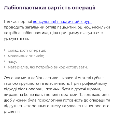
Лабіопластика: вартість операції
Під час першої
консультації пластичний хірург
проводить загальний огляд пацієнтки, оцінює наскільки
потрібна лабіопластика, ціна при цьому вказується з
урахуванням:
складності операції;
можливих ризиків;
часу;
матеріалів, які потрібно використовувати.
Основна мета лабіопластики – красиві статеві губи, з
гарною пружністю та еластичність. При професійному
підході після операції повинні бути відсутні шрами,
виражена болючість і великі гематоми. Також важливо,
щоб у жінки була психологічна готовність до операції та
відсутність стороннього тиску на ухвалення непростого
рішення.