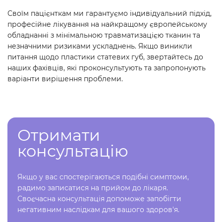
Своїм пацієнткам ми гарантуємо індивідуальний підхід,
професійне лікування на найкращому європейському
обладнанні з мінімальною травматизацією тканин та
незначними ризиками ускладнень. Якщо виникли
питання щодо пластики статевих губ, звертайтесь до
наших фахівців, які проконсультують та запропонують
варіанти вирішення проблеми.
Отримати
консультацію
Якщо у вас спостерігаються подібні симптоми,
радимо записатися на прийом до лікаря.
Своєчасна консультація допоможе запобігти
негативним наслідкам для вашого здоров'я.