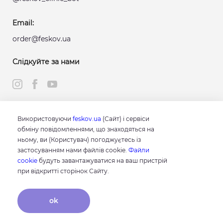
Email:
order@feskov.ua
Слідкуйте за нами
Використовуючи
feskov.ua
(Сайт) і сервіси
Клініка проф. Феськова О.М. © 2026
обміну повідомленнями, що знаходяться на
ньому, ви (Користувач) погоджуєтесь із
Контакти
застосуванням нами файлів cookie.
Файли
Ціни
cookie
будуть завантажуватися на ваш пристрій
при відкритті сторінок Сайту.
Послуги
Розклад
ok
Карта сайту