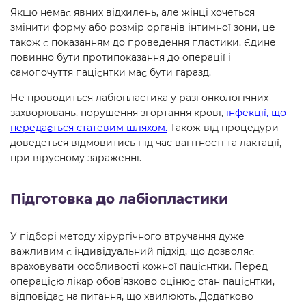
Якщо немає явних відхилень, але жінці хочеться
змінити форму або розмір органів інтимної зони, це
також є показанням до проведення пластики. Єдине
повинно бути протипоказання до операції і
самопочуття пацієнтки має бути гаразд.
Не проводиться лабіопластика у разі онкологічних
захворювань, порушення згортання крові,
інфекції, що
передається статевим шляхом.
Також від процедури
доведеться відмовитись під час вагітності та лактації,
при вірусному зараженні.
Підготовка до лабіопластики
У підборі методу хірургічного втручання дуже
важливим є індивідуальний підхід, що дозволяє
враховувати особливості кожної пацієнтки. Перед
операцією лікар обов’язково оцінює стан пацієнтки,
відповідає на питання, що хвилюють. Додатково