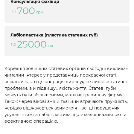
Консультація фахівця
700
від
грн
Лабіопластика (пластика статевих губ)
25000
від
грн
Корекція зовнішніх статевих органів сьогодні викликає
чималий інтерес у представниць прекрасної статі,
оскільки часто ця операція вирішує не лише естетичні
проблеми, а й підвищує якість життя. Статеві губи
можуть бути збільшеними, мати неправильну форму.
Також через вікові зміни тканини втрачають пружність,
нерідко відзначається асиметрія – всі ці порушення
усуває інтимна лабіопластика, що є малоінвазивною та
ефективною операцією.