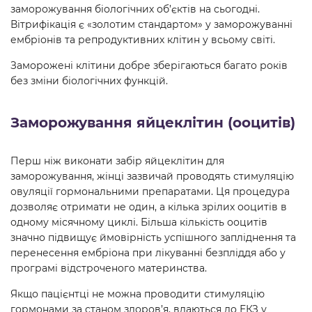
заморожування біологічних об’єктів на сьогодні.
Вітрифікація є «золотим стандартом» у заморожуванні
ембріонів та репродуктивних клітин у всьому світі.
Заморожені клітини добре зберігаються багато років
без зміни біологічних функцій.
Заморожування яйцеклітин (ооцитів)
Перш ніж виконати забір яйцеклітин для
заморожування, жінці зазвичай проводять стимуляцію
овуляції гормональними препаратами. Ця процедура
дозволяє отримати не один, а кілька зрілих ооцитів в
одному місячному циклі. Більша кількість ооцитів
значно підвищує ймовірність успішного запліднення та
перенесення ембріона при лікуванні безпліддя або у
програмі відстроченого материнства.
Якщо пацієнтці не можна проводити стимуляцію
гормонами за станом здоров’я, вдаються до ЕКЗ у