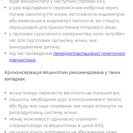
буде використати у наступних спробах ЕКЗ;
у разі відкладеного перенесення ембріона через
погане самопочуття жінки, неготовність ендометрію
або виявлення в ендометрії патологій, які стануть
перешкодою для прикріплення плодового яйця;
у програмі сурогатного материнства, коли потрібен
час для підготовки організму жінки, яка
виношуватиме дитину;
під час проведення
передімплантаційної генетичної
діагностики
.
Кріоконсервація яйцеклітин рекомендована у таких
випадках:
жінка планує перенести вагітність на пізніший вік;
пацієнтці необхідний курс хіміопроменевої терапії
або будь-яке інше лікування, яке може вплинути на
репродуктивну систему жінки;
немає можливості одночасно отримати
сперматозоїди та яйцеклітини в циклі ЕКЗ;
пацієнти хочуть відправити на збереження деякі