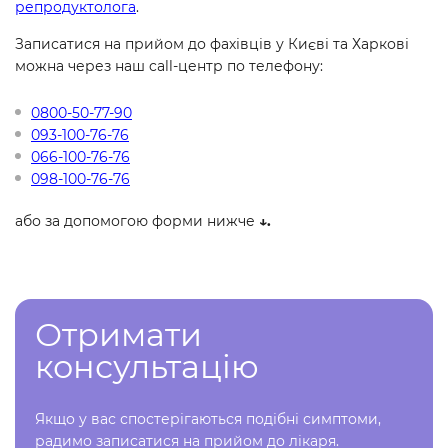
репродуктолога
.
Записатися на прийом до фахівців у Києві та Харкові
можна через наш call-центр по телефону:
0800-50-77-90
093-100-76-76
066-100-76-76
098-100-76-76
або за допомогою форми нижче
↓.
Отримати
консультацію
Якщо у вас спостерігаються подібні симптоми,
радимо записатися на прийом до лікаря.