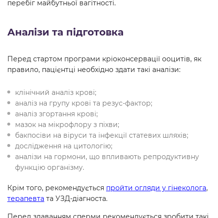
перебіг майбутньої вагітності.
Аналізи та підготовка
Перед стартом програми кріоконсервації ооцитів, як
правило, пацієнтці необхідно здати такі аналізи:
клінічний аналіз крові;
аналіз на групу крові та резус-фактор;
аналіз згортання крові;
мазок на мікрофлору з піхви;
бакпосіви на віруси та інфекції статевих шляхів;
дослідження на цитологію;
аналізи на гормони, що впливають репродуктивну
функцію організму.
Крім того, рекомендується
пройти огляди у гінеколога
,
терапевта
та УЗД-діагноста.
Перед здаванням сперми рекомендується зробити такі