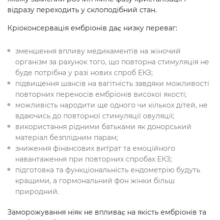
відразу переходить у склоподібний стан.
Кріоконсервація ембріонів дає низку переваг:
зменшення впливу медикаментів на жіночий
організм за рахунок того, що повторна стимуляція не
буде потрібна у разі нових спроб ЕКЗ;
підвищення шансів на вагітність завдяки можливості
повторних переносів ембріонів високої якості;
можливість народити ще одного чи кількох дітей, не
вдаючись до повторної стимуляції овуляції;
використання рідними батьками як донорський
матеріал безплідним парам;
зниження фінансових витрат та емоційного
навантаження при повторних спробах ЕКЗ;
підготовка та функціональність ендометрію будуть
кращими, а гормональний фон жінки більш
природний.
Заморожування ніяк не впливає на якість ембріонів та