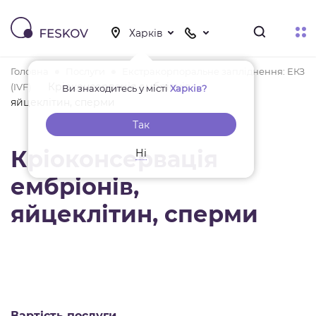
Головна
Послуги
Екстракорпоральне запліднення: ЕКЗ
Кріоконсервація ембріонів,
(IVF)
Ви знаходитесь у місті
Харків?
яйцеклітин, сперми
Так
Кріоконсервація
Ні
ембріонів,
яйцеклітин, сперми
Вартість послуги