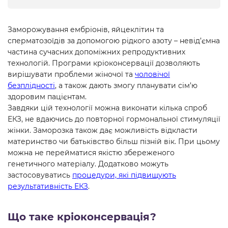
Заморожування ембріонів, яйцеклітин та
сперматозоїдів за допомогою рідкого азоту – невід’ємна
частина сучасних допоміжних репродуктивних
технологій. Програми кріоконсервації дозволяють
вирішувати проблеми жіночої та
чоловічої
безплідності
, а також дають змогу планувати сім’ю
здоровим пацієнтам.
Завдяки цій технології можна виконати кілька спроб
ЕКЗ, не вдаючись до повторної гормональної стимуляції
жінки. Заморозка також дає можливість відкласти
материнство чи батьківство більш пізній вік. При цьому
можна не перейматися якістю збереженого
генетичного матеріалу. Додатково можуть
застосовуватись
процедури, які підвищують
результативність ЕКЗ
.
Що таке кріоконсервація?