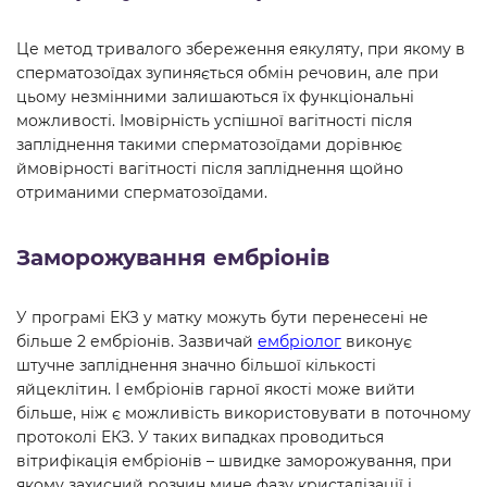
Це метод тривалого збереження еякуляту, при якому в
сперматозоїдах зупиняється обмін речовин, але при
цьому незмінними залишаються їх функціональні
можливості. Імовірність успішної вагітності після
запліднення такими сперматозоїдами дорівнює
ймовірності вагітності після запліднення щойно
отриманими сперматозоїдами.
Заморожування ембріонів
У програмі ЕКЗ у матку можуть бути перенесені не
більше 2 ембріонів. Зазвичай
ембріолог
виконує
штучне запліднення значно більшої кількості
яйцеклітин. І ембріонів гарної якості може вийти
більше, ніж є можливість використовувати в поточному
протоколі ЕКЗ. У таких випадках проводиться
вітрифікація ембріонів – швидке заморожування, при
якому захисний розчин мине фазу кристалізації і