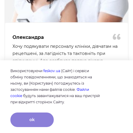
Олександра
Хочу подякувати персоналу клініки, дівчатам на
рецепшені, за лагідність та тактовніть при
спілкуванні. Але особлива подяка лікарю
Безпечній Ірині Михайлівні. Вона проявила свій
Використовуючи
feskov.ua
(Сайт) і сервіси
професіоналізм та уважність до того що мене
обміну повідомленнями, що знаходяться на
Читати відгуки
турбувало, ми були на звʼязку для подальшого
ньому, ви (Користувач) погоджуєтесь із
вирішення проблеми, що було для мене дуже
застосуванням нами файлів cookie.
Файли
cookie
будуть завантажуватися на ваш пристрій
важливо - відчуття розуміння та підтримки. В цю
при відкритті сторінок Сайту.
клініку хочеться і не страшно повертатися. Ще
хочу відмітити , що в клініці дуже чисто та
Всі відгуки
комфортно, все продумано для кращих умов
ok
пацієнта.