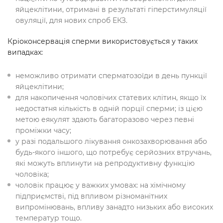
яйцеклітини, отримані в результаті гіперстимуляції
овуляції, для нових спроб ЕКЗ.
Кріоконсервація сперми використовується у таких
випадках:
неможливо отримати сперматозоїди в день пункції
яйцеклітини;
для накопичення чоловічих статевих клітин, якщо їх
недостатня кількість в одній порції сперми; із цією
метою еякулят здають багаторазово через певні
проміжки часу;
у разі подальшого лікування онкозахворювання або
будь-якого іншого, що потребує серйозних втручань,
які можуть вплинути на репродуктивну функцію
чоловіка;
чоловік працює у важких умовах: на хімічному
підприємстві, під впливом різноманітних
випромінювань, впливу занадто низьких або високих
температур тощо.