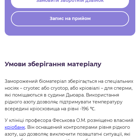
Замовити зворотній дзвінок
Запис на прийом
Умови зберігання матеріалу
Заморожений біоматеріал зберігається на спеціальних
носіях – cryotec або cryotop, або кріовіалі – для сперми,
які поміщаються в судини Дьюара. Використання
рідкого азоту дозволяє підтримувати температуру
всередині кріосховища на рівні -196 ℃.
У клініці професора Феськова О.М. розміщено власний
кріобанк
. Він оснащений контролерами рівня рідкого
азоту, що дозволяє виключити позаштатні ситуації, які