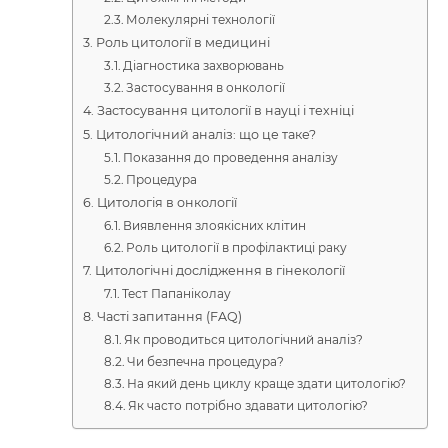
Молекулярні технології
Роль цитології в медицині
Діагностика захворювань
Застосування в онкології
Застосування цитології в науці і техніці
Цитологічний аналіз: що це таке?
Показання до проведення аналізу
Процедура
Цитологія в онкології
Виявлення злоякісних клітин
Роль цитології в профілактиці раку
Цитологічні дослідження в гінекології
Тест Папаніколау
Часті запитання (FAQ)
Як проводиться цитологічний аналіз?
Чи безпечна процедура?
На який день циклу краще здати цитологію?
Як часто потрібно здавати цитологію?