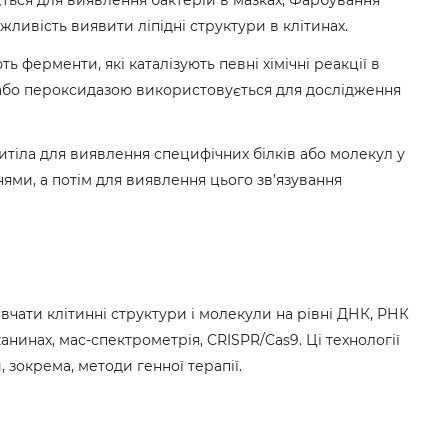
жливість виявити ліпідні структури в клітинах.
ферменти, які каталізують певні хімічні реакції в
ю або пероксидазою використовується для дослідження
итіла для виявлення специфічних білків або молекул у
нями, а потім для виявлення цього зв’язування
вчати клітинні структури і молекули на рівні ДНК, РНК
канинах, мас-спектрометрія, CRISPR/Cas9. Ці технології
 зокрема, методи генної терапії.