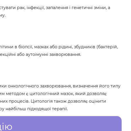
вати рак, інфекції, запалення і генетичні зміни, а
му.
ини в біопсії, мазках або рідині, збудників (бактерій,
нфекційні або аутоімунні захворювання.
ики онкологічного захворювання, визначення його типу
ним методом є цитологічний мазок, який дозволяє
нних процесів. Цитологія також дозволяє оцінити
ру найбільш підходящої терапії.
цію