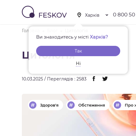
0 800 50
Головна
Блог
Цитологія
Ви знаходитесь у місті
Харків?
Так
Цитологія
Ні
10.03.2025 / Переглядів : 2583
Здоров'я
Обстеження
Про 