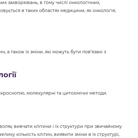
них захворювань, в тому числі онкологічних,
овується в таких областях медицини, як онкологія,
н, а також їх зміни, які можуть бути пов’язані з
огії
кроскопію, молекулярні та цитохімічні методи.
воляє вивчати клітини і їх структури при звичайному
лику кількість клітин, виявити зміни в їх структурі,