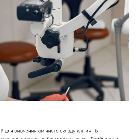
й для вивчення хімічного складу клітин і їх
ться для виявлення бактерій в мазках; Фарбування