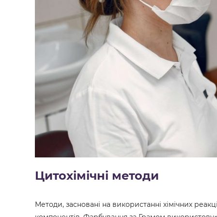
Цитохімічні методи
Методи, засновані на використанні хімічних реакці
компонентів. Фарбування за Грамом використовує