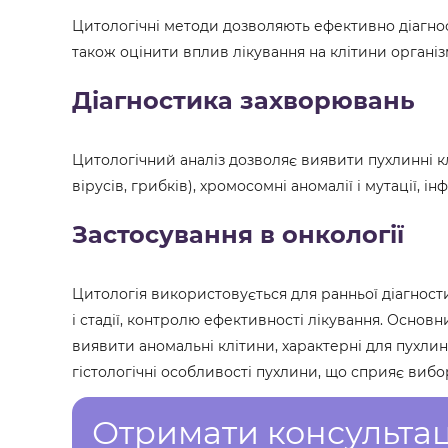
Цитологічні методи дозволяють ефективно діагносту
також оцінити вплив лікування на клітини організ
Діагностика захворювань
Цитологічний аналіз дозволяє виявити пухлинні кліт
вірусів, грибків), хромосомні аномалії і мутації, і
Застосування в онкології
Цитологія використовується для ранньої діагност
і стадії, контролю ефективності лікування. Основ
виявити аномальні клітини, характерні для пухли
гістологічні особливості пухлини, що сприяє вибо
Отримати консульта