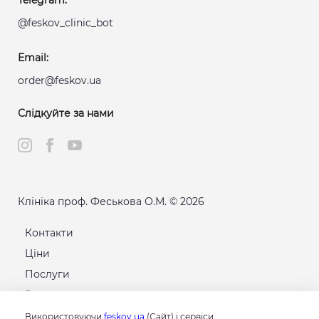
Telegram:
@feskov_clinic_bot
Email:
order@feskov.ua
Слідкуйте за нами
Клініка проф. Феськова О.М. © 2026
Контакти
Ціни
Послуги
Розклад
Карта сайту
Використовуючи
feskov.ua
(Сайт) і сервіси