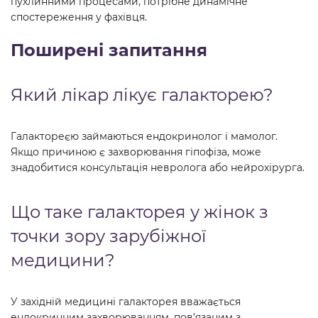
пухлинними процесами, потрібне динамічне
спостереження у фахівця.
Поширені запитання
Який лікар лікує галакторею?
Галактореєю займаються ендокринолог і мамолог.
Якщо причиною є захворювання гіпофіза, може
знадобитися консультація невролога або нейрохірурга.
Що таке галакторея у жінок з
точки зору зарубіжної
медицини?
У західній медицині галакторея вважається
ендокринним захворюванням, пов’язаним з