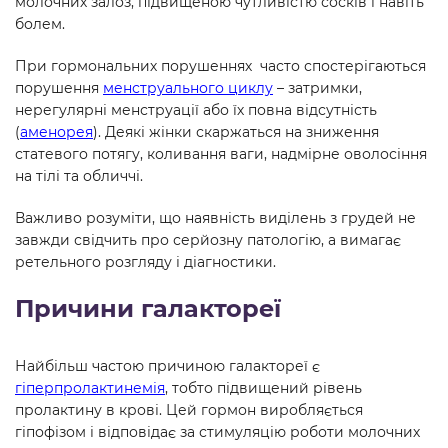
молочних залоз, підвищеною чутливістю сосків і навіть
болем.
При гормональних порушеннях часто спостерігаються
порушення
менструального циклу
– затримки,
нерегулярні менструації або їх повна відсутність
(
аменорея
). Деякі жінки скаржаться на зниження
статевого потягу, коливання ваги, надмірне оволосіння
на тілі та обличчі.
Важливо розуміти, що наявність виділень з грудей не
завжди свідчить про серйозну патологію, а вимагає
ретельного розгляду і діагностики.
Причини галактореї
Найбільш частою причиною галактореї є
гіперпролактинемія
, тобто підвищений рівень
пролактину в крові. Цей гормон виробляється
гіпофізом і відповідає за стимуляцію роботи молочних