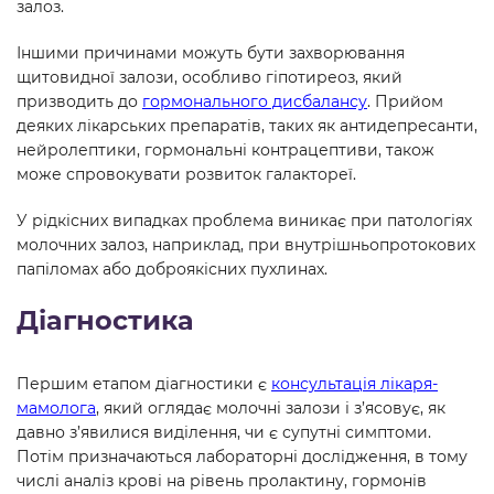
залоз.
Іншими причинами можуть бути захворювання
щитовидної залози, особливо гіпотиреоз, який
призводить до
гормонального дисбалансу
. Прийом
деяких лікарських препаратів, таких як антидепресанти,
нейролептики, гормональні контрацептиви, також
може спровокувати розвиток галактореї.
У рідкісних випадках проблема виникає при патологіях
молочних залоз, наприклад, при внутрішньопротокових
папіломах або доброякісних пухлинах.
Діагностика
Першим етапом діагностики є
консультація лікаря-
мамолога
, який оглядає молочні залози і з’ясовує, як
давно з’явилися виділення, чи є супутні симптоми.
Потім призначаються лабораторні дослідження, в тому
числі аналіз крові на рівень пролактину, гормонів