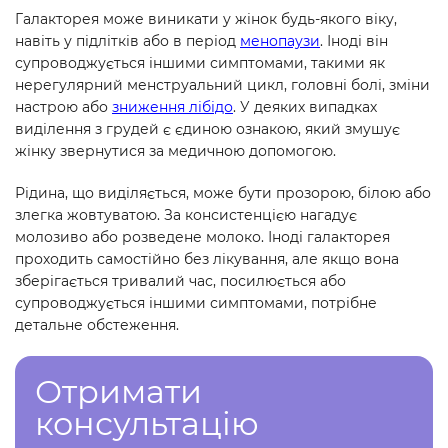
Галакторея може виникати у жінок будь-якого віку,
навіть у підлітків або в період
менопаузи
. Іноді він
супроводжується іншими симптомами, такими як
нерегулярний менструальний цикл, головні болі, зміни
настрою або
зниження лібідо
. У деяких випадках
виділення з грудей є єдиною ознакою, який змушує
жінку звернутися за медичною допомогою.
Рідина, що виділяється, може бути прозорою, білою або
злегка жовтуватою. За консистенцією нагадує
молозиво або розведене молоко. Іноді галакторея
проходить самостійно без лікування, але якщо вона
зберігається тривалий час, посилюється або
супроводжується іншими симптомами, потрібне
детальне обстеження.
Отримати
консультацію