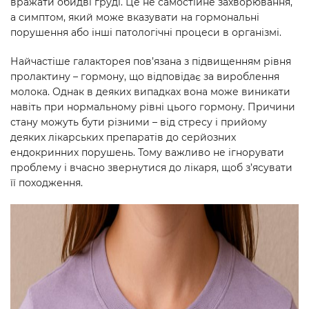
вражати обидві груді. Це не самостійне захворювання,
а симптом, який може вказувати на гормональні
порушення або інші патологічні процеси в організмі.
Найчастіше галакторея пов’язана з підвищенням рівня
пролактину – гормону, що відповідає за вироблення
молока. Однак в деяких випадках вона може виникати
навіть при нормальному рівні цього гормону. Причини
стану можуть бути різними – від стресу і прийому
деяких лікарських препаратів до серйозних
ендокринних порушень. Тому важливо не ігнорувати
проблему і вчасно звернутися до лікаря, щоб з’ясувати
її походження.