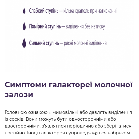
Симптоми галактореї молочної
залози
Головною ознакою є мимовільні або давлять виділення
із сосків. Вони можуть бути односторонніми або
двосторонніми, з’являтися періодично або зберігатися
постійно. Іноді галакторея супроводжується набряком