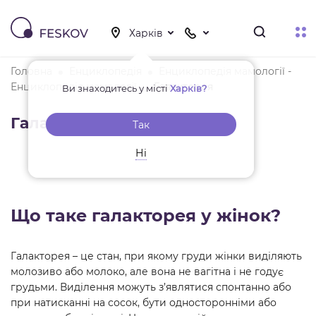
Головна
Енциклопедія
Енциклопедія мамології -
Енциклопедія мамології
Галакторея
Ви знаходитесь у місті
Харків?
Галакторея
Так
Ні
Що таке галакторея у жінок?
Галакторея – це стан, при якому груди жінки виділяють
молозиво або молоко, але вона не вагітна і не годує
грудьми. Виділення можуть з’являтися спонтанно або
при натисканні на сосок, бути односторонніми або