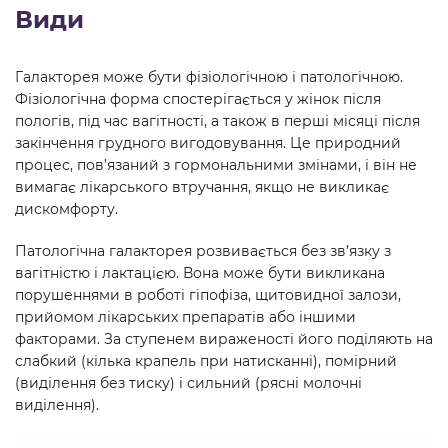
Види
Галакторея може бути фізіологічною і патологічною.
Фізіологічна форма спостерігається у жінок після
пологів, під час вагітності, а також в перші місяці після
закінчення грудного вигодовування. Це природний
процес, пов’язаний з гормональними змінами, і він не
вимагає лікарського втручання, якщо не викликає
дискомфорту.
Патологічна галакторея розвивається без зв’язку з
вагітністю і лактацією. Вона може бути викликана
порушеннями в роботі гіпофіза, щитовидної залози,
прийомом лікарських препаратів або іншими
факторами. За ступенем вираженості його поділяють на
слабкий (кілька крапель при натисканні), помірний
(виділення без тиску) і сильний (рясні молочні
виділення).