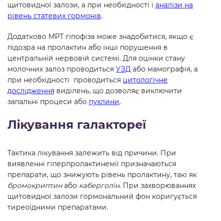
щитовидної залози, а при необхідності і
аналізи на
рівень статевих гормонів
.
Додатково МРТ гіпофіза може знадобитися, якщо є
підозра на пролактин або інші порушення в
центральній нервовій системі. Для оцінки стану
молочних залоз проводиться
УЗД
або мамографія, а
при необхідності проводиться
цитологічне
дослідження
виділень, що дозволяє виключити
запальні процеси або
пухлини
.
Лікування галактореї
Тактика лікування залежить від причини. При
виявленні гіперпролактинемії призначаються
препарати, що знижують рівень пролактину, такі як
бромокриптин
або
каберголін
. При захворюваннях
щитовидної залози гормональний фон коригується
тиреоїдними препаратами.