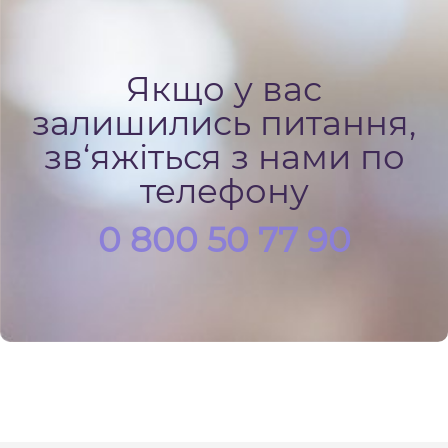
Якщо у вас
залишились питання,
зв‘яжіться з нами по
телефону
0 800 50 77 90