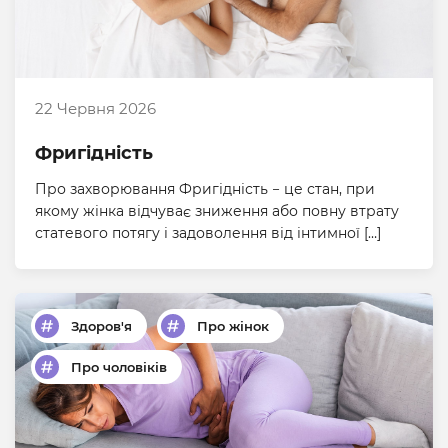
22 Червня 2026
Фригідність
Про захворювання Фригідність − це стан, при
якому жінка відчуває зниження або повну втрату
статевого потягу і задоволення від інтимної […]
Здоров'я
Про жінок
Про чоловіків