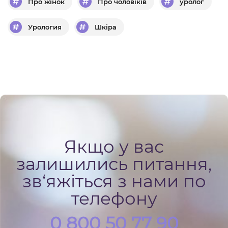
Про жінок
Про чоловіків
уролог
Урология
Шкіра
Якщо у вас
залишились питання,
зв‘яжіться з нами по
телефону
0 800 50 77 90