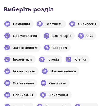
Виберіть розділ
Безпліддя
Вагітність
гінекологія
Дерматология
Для лікарів
ЕКЗ
Захворювання
Здоров'я
Інсемінація
Історія
Клініка
Косметологія
Новини клініки
Обстеження
Онкологія
Планування
Привітання