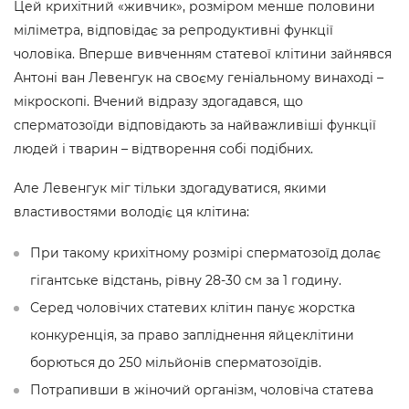
Цей крихітний «живчик», розміром менше половини
міліметра, відповідає за репродуктивні функції
чоловіка. Вперше вивченням статевої клітини зайнявся
Антоні ван Левенгук на своєму геніальному винаході –
мікроскопі. Вчений відразу здогадався, що
сперматозоїди відповідають за найважливіші функції
людей і тварин – відтворення собі подібних.
Але Левенгук міг тільки здогадуватися, якими
властивостями володіє ця клітина:
При такому крихітному розмірі сперматозоїд долає
гігантське відстань, рівну 28-30 см за 1 годину.
Серед чоловічих статевих клітин панує жорстка
конкуренція, за право запліднення яйцеклітини
борються до 250 мільйонів сперматозоїдів.
Потрапивши в жіночий організм, чоловіча статева