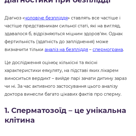
Діагноз «
чоловіче безпліддя
» ставлять все частіше і
частіше представникам сильної статі, які на вигляд,
здавалося б, відрізняються міцним здоров’ям. Однак
фертильність (здатність до запліднення) може
визначити тільки
аналіз на безпліддя
–
спермограма
.
Це дослідження оцінює кількісні та якісні
характеристики еякуляту, на підставі яких лікарем
виноситься вердикт – вийде парі зачати дитину зараз
чи ні. За час активного застосування цього аналізу
доктора винесли багато цікавих фактів про сперму.
1. Сперматозоїд – це унікальна
клітина