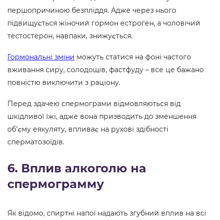
першопричиною безпліддя. Адже через нього
підвищується жіночий гормон естроген, а чоловічий
тестостерон, навпаки, знижується.
Гормональні зміни
можуть статися на фоні частого
вживання сиру, солодощів, фастфуду – все це бажано
повністю виключити з раціону.
Перед здачею спермограми відмовляються від
шкідливої ​​їжі, адже вона призводить до зменшення
об’єму еякуляту, впливає на рухові здібності
сперматозоїдів.
6. Вплив алкоголю на
спермограмму
Як відомо, спиртні напої надають згубний вплив на всі