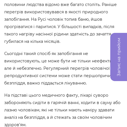
половини людства відомо вже багато століть. Раніше
перегрів використовувався в якості природного
запобігання. На Русі чоловік топив баню, йшов
прогріватися і паритися. У більшості випадків, після
такого нагріву насінної рідини здатність до зачаття
Запис на прийом
губилася на кілька місяців.
Сьогодні такий спосіб як запобігання не
використовують, це може бути не тільки неефективно,
але й небезпечно. Регулярний перегрів чоловічої
репродуктивної системи може стати першопричиною
безпліддя, важко піддається лікуванню.
На підставі цього медичного факту, лікарі суворо
забороняють сидіти в гарячій ванні, ходити в сауну або
лазню чоловікам, які не тільки мають наміру здавати
аналіз на безпліддя, а й стежать за своїм чоловічим
здоров’ям.