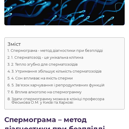
Зміст
Спермограма - метод діагностики при безплідді
1. Сперматозоїд - це унікальна клітина
2. Тепло згубно для сперматозоїдів
3. Утримання збільшує кількість сперматозоїдів
4. Сон впливає на якість сперми
5. Зв'язок харчування і репродуктивних функцій
6. Вплив алкоголю на спермограмму
Здати спермограмму можна в клініці професора
Феськова О.М. у Києві та Харкові
Спермограма – метод
діагностики при безплідді