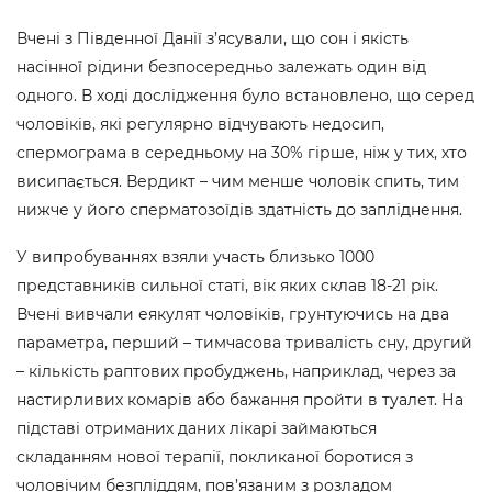
Вчені з Південної Данії з’ясували, що сон і якість
насінної рідини безпосередньо залежать один від
одного. В ході дослідження було встановлено, що серед
чоловіків, які регулярно відчувають недосип,
спермограма в середньому на 30% гірше, ніж у тих, хто
висипається. Вердикт – чим менше чоловік спить, тим
нижче у його сперматозоїдів здатність до запліднення.
У випробуваннях взяли участь близько 1000
представників сильної статі, вік яких склав 18-21 рік.
Вчені вивчали еякулят чоловіків, грунтуючись на два
параметра, перший – тимчасова тривалість сну, другий
– кількість раптових пробуджень, наприклад, через за
настирливих комарів або бажання пройти в туалет. На
підставі отриманих даних лікарі займаються
складанням нової терапії, покликаної боротися з
чоловічим безпліддям, пов’язаним з розладом