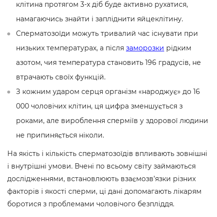
клітина протягом 3-х діб буде активно рухатися,
намагаючись знайти і запліднити яйцеклітину.
Сперматозоїди можуть тривалий час існувати при
низьких температурах, а після
заморозки
рідким
азотом, чия температура становить 196 градусів, не
втрачають своїх функцій.
З кожним ударом серця організм «народжує» до 16
000 чоловічих клітин, ця цифра зменшується з
роками, але вироблення сперміїв у здорової людини
не припиняється ніколи.
На якість і кількість сперматозоїдів впливають зовнішні
і внутрішні умови. Вчені по всьому світу займаються
дослідженнями, встановлюють взаємозв’язки різних
факторів і якості сперми, ці дані допомагають лікарям
боротися з проблемами чоловічого безпліддя.