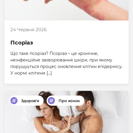
24 Червня 2026
Псоріаз
Що таке псоріаз? Псоріаз – це хронічне,
неінфекційне захворювання шкіри, при якому
порушується процес оновлення клітин епідермісу.
У нормі клітини […]
Здоров'я
Про жінок