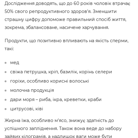
Дослідження доводять, що до 60 років чоловік втрачає
50% свого репродуктивного здоров’я. Зменшити
страшну цифру допоможе правильний спосіб життя,
зокрема, збалансоване, насичене харчування.
Продукти, що позитивно впливають на якість сперми,
такі:
мед
свіжа петрушка, кріп, базилік, корінь селери
горіхи, особливо корисні волоські
молочна продукція
дари моря – риба, ікра, креветки, краби
цитрусові, ківі
Жирна їжа, особливо м’ясо, знижує здатність до
успішного запліднення. Також вона веде до набору
зайвих кілограмів, а надлишок ваги може бути