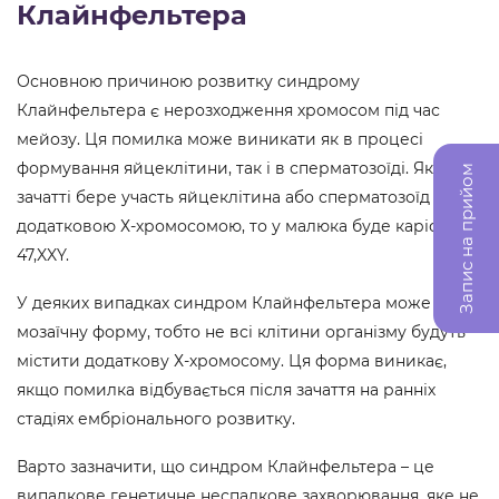
Клайнфельтера
Основною причиною розвитку синдрому
Клайнфельтера є нерозходження хромосом під час
мейозу. Ця помилка може виникати як в процесі
формування яйцеклітини, так і в сперматозоїді. Якщо в
Запис на прийом
зачатті бере участь яйцеклітина або сперматозоїд з
додатковою Х-хромосомою, то у малюка буде каріотип
47,XXY.
У деяких випадках синдром Клайнфельтера може мати
мозаїчну форму, тобто не всі клітини організму будуть
містити додаткову Х-хромосому. Ця форма виникає,
якщо помилка відбувається після зачаття на ранніх
стадіях ембріонального розвитку.
Варто зазначити, що синдром Клайнфельтера – це
випадкове генетичне неспадкове захворювання, яке не