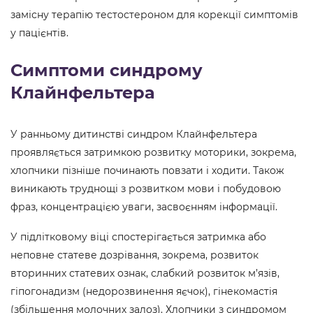
замісну терапію тестостероном для корекції симптомів
у пацієнтів.
Симптоми синдрому
Клайнфельтера
У ранньому дитинстві синдром Клайнфельтера
проявляється затримкою розвитку моторики, зокрема,
хлопчики пізніше починають повзати і ходити. Також
виникають труднощі з розвитком мови і побудовою
фраз, концентрацією уваги, засвоєнням інформації.
У підлітковому віці спостерігається затримка або
неповне статеве дозрівання, зокрема, розвиток
вторинних статевих ознак, слабкий розвиток м’язів,
гіпогонадизм (недорозвинення яєчок), гінекомастія
(збільшення молочних залоз). Хлопчики з синдромом