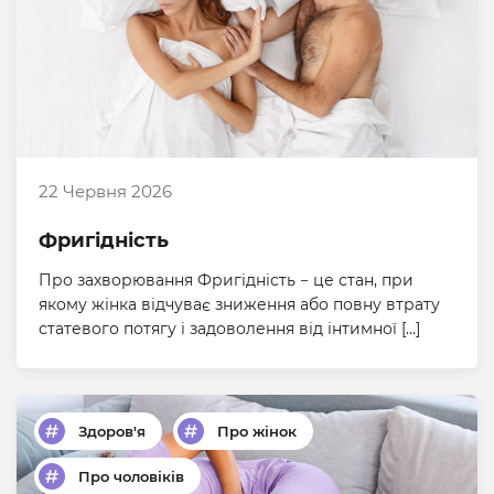
22 Червня 2026
Фригідність
Про захворювання Фригідність − це стан, при
якому жінка відчуває зниження або повну втрату
статевого потягу і задоволення від інтимної […]
Здоров'я
Про жінок
Про чоловіків