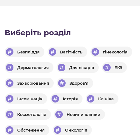
Виберіть розділ
Безпліддя
Вагітність
гінекологія
Дерматология
Для лікарів
ЕКЗ
Захворювання
Здоров'я
Інсемінація
Історія
Клініка
Косметологія
Новини клініки
Обстеження
Онкологія