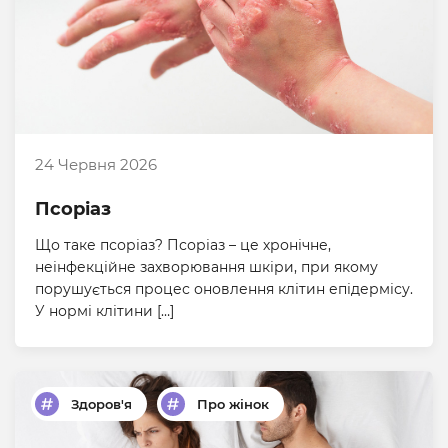
24 Червня 2026
Псоріаз
Що таке псоріаз? Псоріаз – це хронічне,
неінфекційне захворювання шкіри, при якому
порушується процес оновлення клітин епідермісу.
У нормі клітини […]
Здоров'я
Про жінок