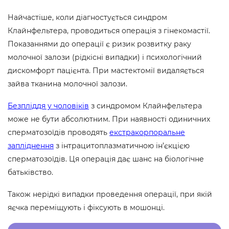
Найчастіше, коли діагностується синдром
Клайнфельтера, проводиться операція з гінекомастії.
Показаннями до операції є ризик розвитку раку
молочної залози (рідкісні випадки) і психологічний
дискомфорт пацієнта. При мастектомії видаляється
зайва тканина молочної залози.
Безпліддя у чоловіків
з синдромом Клайнфельтера
може не бути абсолютним. При наявності одиничних
сперматозоїдів проводять
екстракорпоральне
запліднення
з інтрацитоплазматичною ін’єкцією
сперматозоїдів. Ця операція дає шанс на біологічне
батьківство.
Також нерідкі випадки проведення операції, при якій
яєчка переміщують і фіксують в мошонці.