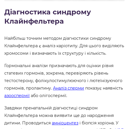
Діагностика синдрому
Клайнфельтера
Найбільш точним методом діагностики синдрому
Клайнфельтера є аналіз каріотипу. Для цього виділяють
хромосоми і визначають їх структуру і кількість.
Гормональні аналізи призначають для оцінки рівня
статевих гормонів, зокрема, перевіряють рівень
тестостерону, фолікулостимулюючого і лютеїнізуючого
гормонів, пролактину.
Аналіз сперми
показує наявність
азооспермії
або олігоспермії.
Завдяки пренатальній діагностиці синдром
Клайнфельтера можна виявити ще до народження
дитини. Проводиться
амніоцентез
і біопсія хоріона. У