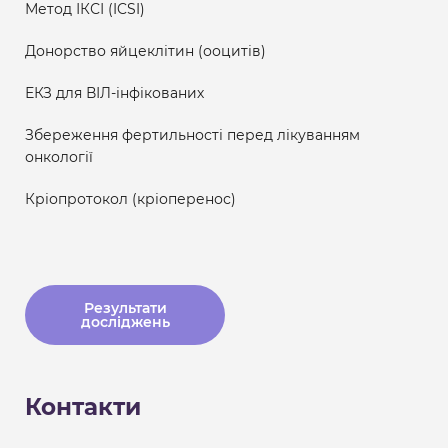
Метод ІКСІ (ICSI)
Донорство яйцеклітин (ооцитів)
ЕКЗ для ВІЛ-інфікованих
Збереження фертильності перед лікуванням
онкології
Кріопротокол (кріоперенос)
Результати
досліджень
Контакти