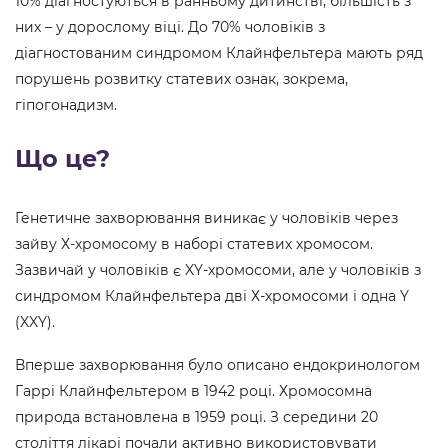
10% діагностуються в ранньому дитинстві, більшість з
них – у дорослому віці. До 70% чоловіків з
діагностованим синдромом Клайнфельтера мають ряд
порушень розвитку статевих ознак, зокрема,
гіпогонадизм.
Що це?
Генетичне захворювання виникає у чоловіків через
зайву Х-хромосому в наборі статевих хромосом.
Зазвичай у чоловіків є XY-хромосоми, але у чоловіків з
синдромом Клайнфельтера дві Х-хромосоми і одна Y
(XXY).
Вперше захворювання було описано ендокринологом
Гаррі Клайнфельтером в 1942 році. Хромосомна
природа встановлена в 1959 році. З середини 20
століття лікарі почали активно використовувати