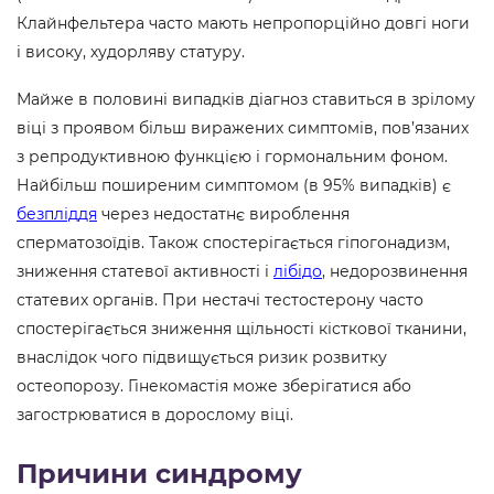
Клайнфельтера часто мають непропорційно довгі ноги
і високу, худорляву статуру.
Майже в половині випадків діагноз ставиться в зрілому
віці з проявом більш виражених симптомів, пов’язаних
з репродуктивною функцією і гормональним фоном.
Найбільш поширеним симптомом (в 95% випадків) є
безпліддя
через недостатнє вироблення
сперматозоїдів. Також спостерігається гіпогонадизм,
зниження статевої активності і
лібідо
, недорозвинення
статевих органів. При нестачі тестостерону часто
спостерігається зниження щільності кісткової тканини,
внаслідок чого підвищується ризик розвитку
остеопорозу. Гінекомастія може зберігатися або
загострюватися в дорослому віці.
Причини синдрому