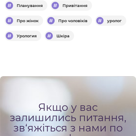
Планування
Привітання
Про жінок
Про чоловіків
уролог
Урология
Шкіра
Якщо у вас
залишились питання,
зв‘яжіться з нами по