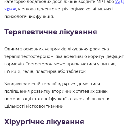
категорію додаткових досліджень входить МРТ або
УЗД
яєчок
, кісткова денситометрія, оцінка когнітивних і
психологічних функцій.
Терапевтичне лікування
Одним з основних напрямків лікування є замісна
терапія тестостероном, яка ефективно коригує дефіцит
гормонів. Тестостерон може призначатися у вигляді
ін’єкцій, гелів, пластирів або таблеток.
Завдяки замісній терапії вдається домогтися
поліпшення розвитку вторинних статевих ознак,
нормалізації статевої функції, а також збільшення
щільності кісткової тканини.
Хірургічне лікування