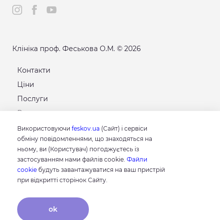
Клініка проф. Феськова О.М. © 2026
Контакти
Ціни
Послуги
Розклад
Карта сайту
Використовуючи
feskov.ua
(Сайт) і сервіси
обміну повідомленнями, що знаходяться на
ньому, ви (Користувач) погоджуєтесь із
GOOGLE
застосуванням нами файлів cookie.
Файли
4.8
cookie
будуть завантажуватися на ваш пристрій
Грунтуючись на 214 відгуках
при відкритті сторінок Сайту.
відгуки про нас
ok