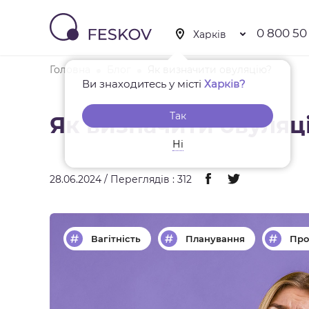
0 800 50
Головна
Блог
Як визначити овуляцію?
Ви знаходитесь у місті
Харків?
Так
Як визначити овуляц
Ні
28.06.2024 / Переглядів : 312
Вагітність
Планування
Про