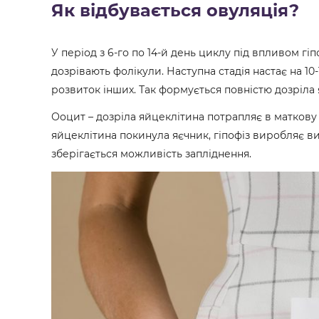
Як відбувається овуляція?
У період з 6-го по 14-й день циклу під впливом г
дозрівають фолікули. Наступна стадія настає на 10-
розвиток інших. Так формується повністю дозріла 
Ооцит – дозріла яйцеклітина потрапляє в маткову т
яйцеклітина покинула яєчник, гіпофіз виробляє ви
зберігається можливість запліднення.