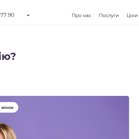
 77 90
Про нас
Послуги
Ціни
ію?
 жінок