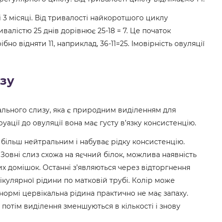
ні 3 місяці. Від тривалості найкоротшого циклу
алістю 25 днів дорівнює 25-18 = 7. Це початок
о відняти 11, наприклад, 36-11=25. Імовірність овуляції
изу
льного слизу, яка є природним виділенням для
уації до овуляції вона має густу в’язку консистенцію.
є більш нейтральним і набуває рідку консистенцію.
. Зовні слиз схожа на яєчний білок, можлива наявність
х домішок. Останні з’являються через відторгнення
ікулярної рідини по матковій трубі. Колір може
нормі цервікальна рідина практично не має запаху.
, потім виділення зменшуються в кількості і знову