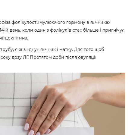
іпофіза фолікулостимулюючого гормону в яєчниках
14-й день, коли один з фолікулів стає більше і пригнічує
яйцеклітина.
рубу, яка з’єднує яєчник і матку. Для того щоб
соку дозу ЛГ. Протягом доби після овуляції