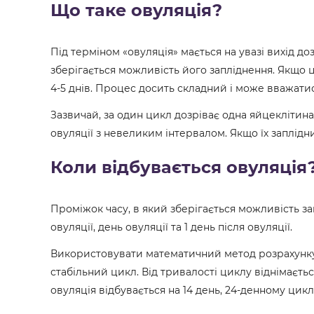
Що таке овуляція?
Під терміном «овуляція» мається на увазі вихід д
зберігається можливість його запліднення. Якщо ц
4-5 днів. Процес досить складний і може вважати
Зазвичай, за один цикл дозріває одна яйцеклітина
овуляції з невеликим інтервалом. Якщо їх заплід
Коли відбувається овуляція
Проміжок часу, в який зберігається можливість за
овуляції, день овуляції та 1 день після овуляції.
Використовувати математичний метод розрахунку о
стабільний цикл. Від тривалості циклу віднімаєтьс
овуляція відбувається на 14 день, 24-денному циклі 