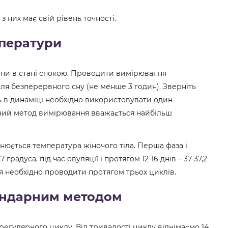
з них має свій рівень точності.
мператури
ини в стані спокою. Проводити вимірювання
сля безперервного сну (не менше 3 годин). Зверніть
ь в динаміці необхідно використовувати один
ьний метод вимірювання вважається найбільш
нюється температура жіночого тіла. Перша фаза і
градуса, під час овуляції і протягом 12-16 днів – 37-37,2
я необхідно проводити протягом трьох циклів.
лендарним методом
егулярного циклу. Від тривалості циклу віднімаємо 14.