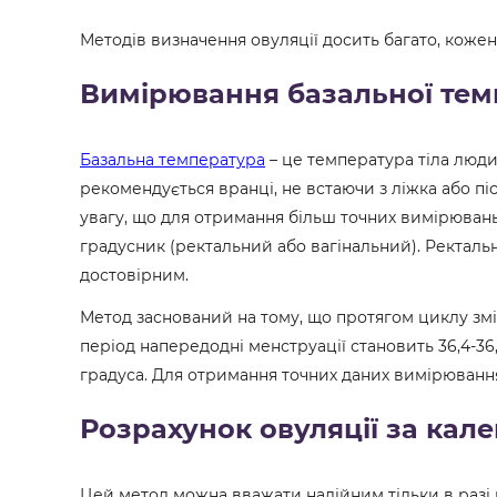
Методів визначення овуляції досить багато, кожен 
Вимірювання базальної те
Базальна температура
– це температура тіла люд
рекомендується вранці, не встаючи з ліжка або пі
увагу, що для отримання більш точних вимірюван
градусник (ректальний або вагінальний). Ректал
достовірним.
Метод заснований на тому, що протягом циклу змі
період напередодні менструації становить 36,4-36,7 
градуса. Для отримання точних даних вимірюванн
Розрахунок овуляції за ка
Цей метод можна вважати надійним тільки в разі р