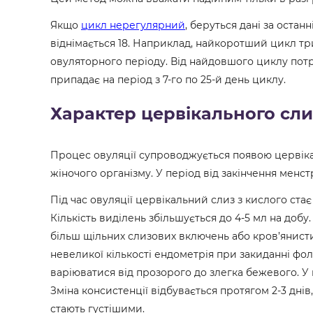
Якщо
цикл нерегулярний
, беруться дані за остан
віднімається 18. Наприклад, найкоротший цикл трив
овуляторного періоду. Від найдовшого циклу потрібн
припадає на період з 7-го по 25-й день циклу.
Характер цервікального сл
Процес овуляції супроводжується появою цервіка
жіночого організму. У період від закінчення менстр
Під час овуляції цервікальний слиз з кислого ста
Кількість виділень збільшується до 4-5 мл на добу
більш щільних слизових включень або кров’янисти
невеликої кількості ендометрія при закиданні фол
варіюватися від прозорого до злегка бежевого. У 
Зміна консистенції відбувається протягом 2-3 днів
стають густішими.