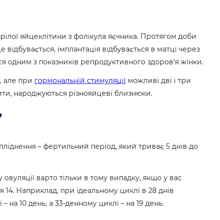
озрілої яйцеклітини з фолікула яєчника. Протягом доби
е відбувається, імплантація відбувається в матці через
ся одним з показників репродуктивного здоров’я жінки.
, але при
гормональній стимуляції
можливі дві і три
нити, народжуються різнояйцеві близнюки.
?
пліднення – фертильний період, який триває 5 днів до
вуляції варто тільки в тому випадку, якщо у вас
я 14. Наприклад, при ідеальному циклі в 28 днів
– на 10 день, а 33-денному циклі – на 19 день.