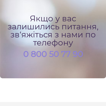
Якщо у вас
залишились питання,
зв‘яжіться з нами по
телефону
0 800 50 77 90