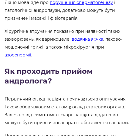
Якщо мова йде про
порушення сперматогенезу
і
патологічної андропаузи, додатково можуть бути
призначені масажі і фізіотерапія.
Хірургічне втручання показано при наявності таких
захворювань, як варикоцеле,
водянка яєчка
, пахово-
мошоночні грижі, а також мікрохірургія при
азооспермії
.
Як проходить прийом
андролога?
Первинний огляд пацієнта починається з опитування.
Також обов'язковим етапом є огляд статевих органів.
Залежно від симптомів і скарг пацієнта додатково
можуть бути призначені апаратні обстеження і аналізи.
Перед відвідуванням андролога рекомендується