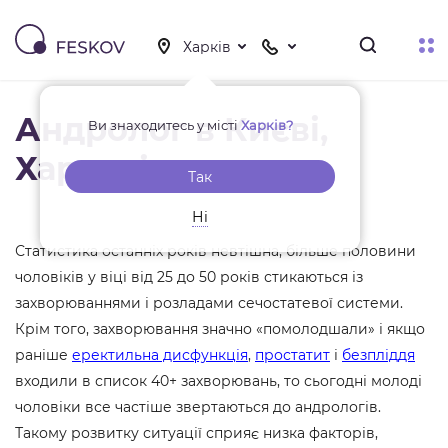
Андролог в Києві,
Ви знаходитесь у місті
Харків?
Харкові
Так
Ні
Статистика останніх років невтішна, більше половини
чоловіків у віці від 25 до 50 років стикаються із
захворюваннями і розладами сечостатевої системи.
Крім того, захворювання значно «помолодшали» і якщо
раніше
еректильна дисфункція
,
простатит
і
безпліддя
входили в список 40+ захворювань, то сьогодні молоді
чоловіки все частіше звертаються до андрологів.
Такому розвитку ситуації сприяє низка факторів,