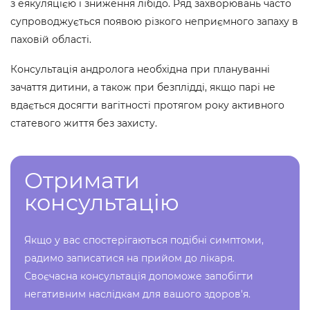
з еякуляцією і зниження лібідо. Ряд захворювань часто
супроводжується появою різкого неприємного запаху в
паховій області.
Консультація андролога необхідна при плануванні
зачаття дитини, а також при безплідді, якщо парі не
вдається досягти вагітності протягом року активного
статевого життя без захисту.
Отримати
консультацію
Якщо у вас спостерігаються подібні симптоми,
радимо записатися на прийом до лікаря.
Своєчасна консультація допоможе запобігти
негативним наслідкам для вашого здоров'я.