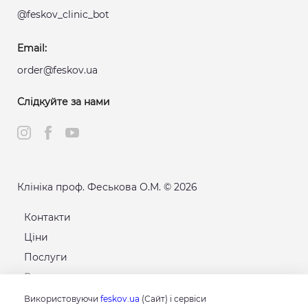
@feskov_clinic_bot
Email:
order@feskov.ua
Слідкуйте за нами
Клініка проф. Феськова О.М. © 2026
Контакти
Ціни
Послуги
Розклад
Карта сайту
Використовуючи
feskov.ua
(Сайт) і сервіси