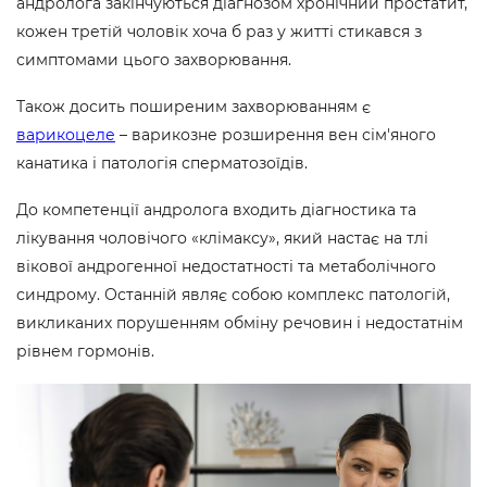
андролога закінчуються діагнозом хронічний простатит,
кожен третій чоловік хоча б раз у житті стикався з
симптомами цього захворювання.
Також досить поширеним захворюванням є
варикоцеле
– варикозне розширення вен сім'яного
канатика і патологія сперматозоїдів.
До компетенції андролога входить діагностика та
лікування чоловічого «клімаксу», який настає на тлі
вікової андрогенної недостатності та метаболічного
синдрому. Останній являє собою комплекс патологій,
викликаних порушенням обміну речовин і недостатнім
рівнем гормонів.