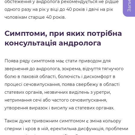
обстеження у андролога рекомендується не рідше
одного разу на рік у віці до 40 років і двічі на рік
чоловікам старше 40 років.
Симптоми, при яких потрібна
консультація андролога
Поява ряду симптомів має стати приводом для
звернення до андролога, зокрема, відчуття тягнучого
болю в паховій області, болючість і дискомфорт в
процесі сечовипускання, поява свербежу в області
статевих органів, незвичних виділень з уретри,
нетримання сечі або частого сечовипускання,
утворення виразок і висипу на статевих органах.
Також дуже тривожним симптомом є зміна кольору
сперми і кров в ній, еректильна дисфункція, проблеми