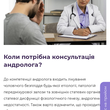
Коли потрібна консультація
андролога?
До компетенції андролога входить лікування
чоловічого безпліддя будь-якої етіології, патологій
Запис на прийом
передміхурової залози та зовнішніх статевих органів,
статевої дисфункції фізіологічного генезу, андрогенної
недостатності. Також варто відзначити, що проходити