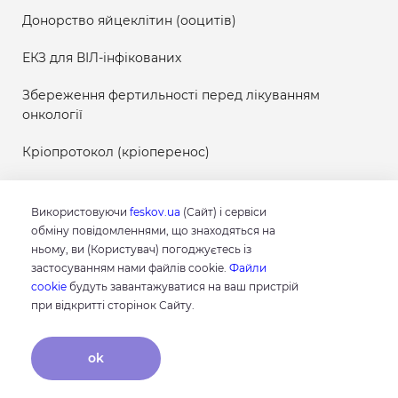
Донорство яйцеклітин (ооцитів)
ЕКЗ для ВІЛ-інфікованих
Збереження фертильності перед лікуванням
онкології
Кріопротокол (кріоперенос)
Використовуючи
feskov.ua
(Сайт) і сервіси
обміну повідомленнями, що знаходяться на
Результати
ньому, ви (Користувач) погоджуєтесь із
досліджень
застосуванням нами файлів cookie.
Файли
cookie
будуть завантажуватися на ваш пристрій
при відкритті сторінок Сайту.
Контакти
ok
Час роботи: