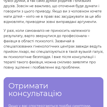
чужої думки, а так само думки родичів і близьких
друзів. Зовсім не важливо, що оточення буде думати і
говорити з цього приводу. Якщо ви з чоловіком хочете
мати дітей – ніхто не в праві вас засуджувати за це або
відмовляти, приводячи зовні виправдані аргументи.
У разі, коли самоаналіз не приносить належного
результату, варто звернутися до професіонала –
фахівця в області психології. Зазвичай в
спеціалізованих гінекологічних центрах завжди ведуть
прийом лікарі, які спеціалізуються в такій вузькій галузі,
як психологічне безпліддя. І вже після консультації і
терапії такого фахівця, можна сміливо заявляти про
повну зціленні і позбавленні від проблеми.
Отримати
консультацію
Якщо у вас спостерігаються подібні симптоми,