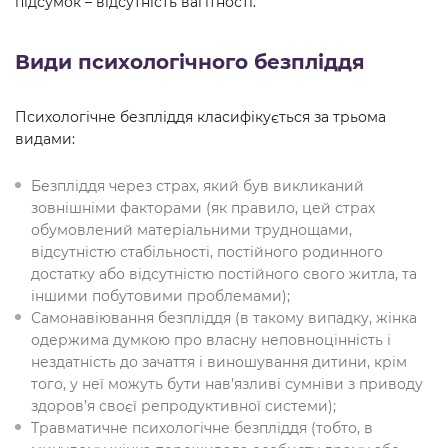
підсумок – відсутність вагітності.
Види психологічного безпліддя
Психологічне безпліддя класифікується за трьома
видами:
Безпліддя через страх, який був викликаний
зовнішніми факторами (як правило, цей страх
обумовлений матеріальними труднощами,
відсутністю стабільності, постійного родинного
достатку або відсутністю постійного свого житла, та
іншими побутовими проблемами);
Самонавіювання безпліддя (в такому випадку, жінка
одержима думкою про власну неповноцінність і
нездатність до зачаття і виношування дитини, крім
того, у неї можуть бути нав’язливі сумніви з приводу
здоров’я своєї репродуктивної системи);
Травматичне психологічне безпліддя (тобто, в