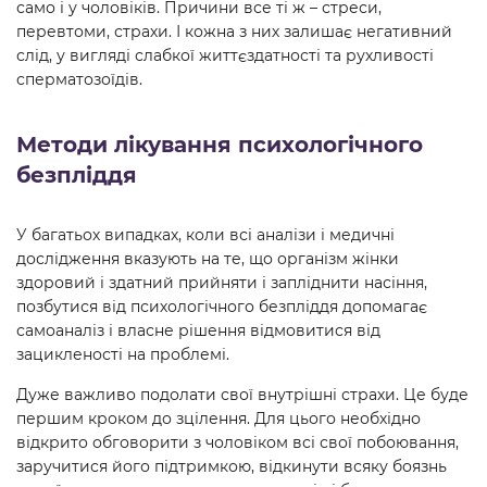
само і у чоловіків. Причини все ті ж – стреси,
перевтоми, страхи. І кожна з них залишає негативний
слід, у вигляді слабкої життєздатності та рухливості
сперматозоїдів.
Методи лікування психологічного
безпліддя
У багатьох випадках, коли всі аналізи і медичні
дослідження вказують на те, що організм жінки
здоровий і здатний прийняти і запліднити насіння,
позбутися від психологічного безпліддя допомагає
самоаналіз і власне рішення відмовитися від
зацикленості на проблемі.
Дуже важливо подолати свої внутрішні страхи. Це буде
першим кроком до зцілення. Для цього необхідно
відкрито обговорити з чоловіком всі свої побоювання,
заручитися його підтримкою, відкинути всяку боязнь