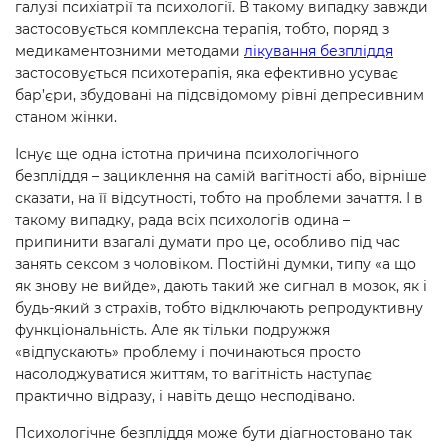
галузі психіатрії та психології. В такому випадку завжди
застосовується комплексна терапія, тобто, поряд з
медикаментозними методами
лікування безпліддя
застосовується психотерапія, яка ефективно усуває
бар’єри, збудовані на підсвідомому рівні депресивним
станом жінки.
Існує ще одна істотна причина психологічного
безпліддя – зациклення на самій вагітності або, вірніше
сказати, на її відсутності, тобто на проблеми зачаття. І в
такому випадку, рада всіх психологів одина –
припинити взагалі думати про це, особливо під час
занять сексом з чоловіком. Постійні думки, типу «а що
як знову не вийде», дають такий же сигнал в мозок, як і
будь-який з страхів, тобто відключають репродуктивну
функціональність. Але як тільки подружжя
«відпускають» проблему і починаються просто
насолоджуватися життям, то вагітність наступає
практично відразу, і навіть дещо несподівано.
Психологічне безпліддя може бути діагностовано так