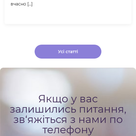
вчасно […]
Усі статті
Якщо у вас
залишились питання,
зв‘яжіться з нами по
телефону