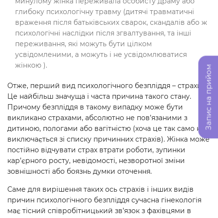
минулому жінка переживала особисту драму або
глибоку психологічну травму (дитячі травматичні
враження після батьківських сварок, скандалів або ж
психологічні наслідки після згвалтування, та інші
переживання, які можуть бути цілком
усвідомленими, а можуть і не усвідомлюватися
жінкою ).
Запис на прийом
Отже, перший вид психологічного безпліддя – страхи.
Це найбільш значуща і часта причина такого стану.
Причому безпліддя в такому випадку може бути
викликано страхами, абсолютно не пов’язаними з
дитиною, пологами або вагітністю (хоча це так само не
виключається зі списку причинних страхів). Жінка може
постійно відчувати страх втрати роботи, зупинки
кар’єрного росту, невідомості, незворотної зміни
зовнішності або боязнь думки оточення.
Саме для вирішення таких ось страхів і інших видів
причин психологічного безпліддя сучасна гінекологія
має тісний співробітницький зв’язок з фахівцями в