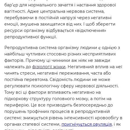
бар’єр для нормального зачаття і настання здорової
вагітності. Адже центральна нервова система,
перебуваючи в постійній напрузі через негативні
емоції, змушена захищатися від них. І щоб зберегти
ресурси організму відбувається «відключення»
репродуктивної функції.
Репродуктивна система організму людини є однією з
найбільш чутливих стосовно різних несприятливих
факторів. Причому ці чинники аж ніяк не завжди
належать до
фізіології жінки
. Негативний вплив на неї
чинять стреси, негативні переживання, часта або
постійна перевтома. Свідомість людини не може
регулювати психологічну сферу нервової діяльності.
Тому всі ці фактори впливають негативно на
підкоркову структуру головного мозку, а потім на
периферію. Це все призводить безпосередньо до
порушень трофічних процесів в репродуктивній
системі: знижується рівень інтенсивності кровообігу в
органах статевої системи,
пригнічується овуляція
, і як