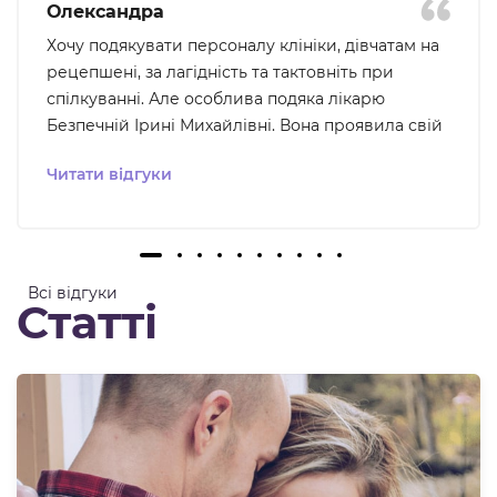
Олександра
Хочу подякувати персоналу клініки, дівчатам на
рецепшені, за лагідність та тактовніть при
спілкуванні. Але особлива подяка лікарю
Безпечній Ірині Михайлівні. Вона проявила свій
професіоналізм та уважність до того що мене
Читати відгуки
турбувало, ми були на звʼязку для подальшого
вирішення проблеми, що було для мене дуже
важливо - відчуття розуміння та підтримки. В цю
клініку хочеться і не страшно повертатися. Ще
хочу відмітити , що в клініці дуже чисто та
Всі відгуки
Статті
комфортно, все продумано для кращих умов
пацієнта.