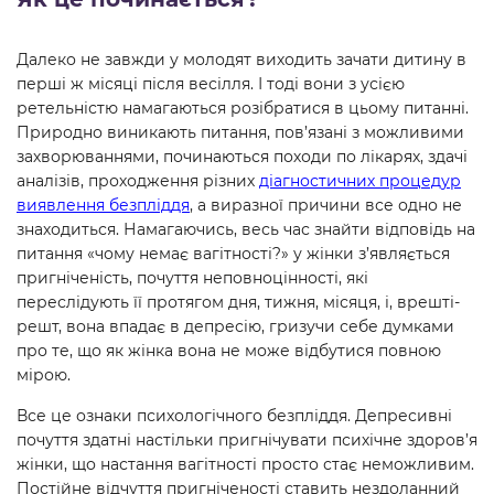
Далеко не завжди у молодят виходить зачати дитину в
перші ж місяці після весілля. І тоді вони з усією
ретельністю намагаються розібратися в цьому питанні.
Природно виникають питання, пов’язані з можливими
захворюваннями, починаються походи по лікарях, здачі
аналізів, проходження різних
діагностичних процедур
виявлення безпліддя
, а виразної причини все одно не
знаходиться. Намагаючись, весь час знайти відповідь на
питання «чому немає вагітності?» у жінки з’являється
пригніченість, почуття неповноцінності, які
переслідують її протягом дня, тижня, місяця, і, врешті-
решт, вона впадає в депресію, гризучи себе думками
про те, що як жінка вона не може відбутися повною
мірою.
Все це ознаки психологічного безпліддя. Депресивні
почуття здатні настільки пригнічувати психічне здоров’я
жінки, що настання вагітності просто стає неможливим.
Постійне відчуття пригніченості ставить нездоланний