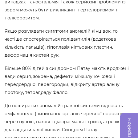
випадках – анофтальмія. Також серйозні проблеми із
зором можуть бути викликані гіпертелоризмом і
полісерозитом.
Якщо розглядати симптоми аномалій кінцівок, то
частіше спостерігається полідактилія (додаткова
кількість пальців), гіпоплазія нігтьових пластин,
деформація кистей рук.
Більше 80% дітей з синдромом Патау мають вроджені
вади серця, зокрема, дефекти міжшлуночкової і
передсердної перегородки, відкриту артеріальну
протоку, тетрадраду Фалло.
До поширених аномалій травної системи відносять
омфалоцеле (випинання органів черевної порожнини
через пупок), пахові і діафрагмальні грижі, атрезію
дванадцятипалої кишки. Синдром Патау
характеризується крипторхізмом, гіпоспадією, у