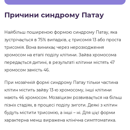
Причини синдрому Патау
Найбільш поширеною формою синдрому Патау, яка
зустрічається в 75% випадків, є трисомія 13 або проста
трисомія. Вона виникає через нерозходження
хромосом на етапі поділу клітини. Зайва хромосома
передається дитині, в результаті клітини містять 47
хромосом замість 46.
При мозаїчній формі синдрому Патау тільки частина
клітин містить зайву 13-ю хромосому, інші клітини
мають 46 хромосом. Мозаїцизм розвивається на більш
пізніх стадіях, в процесі поділу зиготи. Деякі з клітин
будуть містити трисомію, а інші – ні. Для цієї форми
характерна менш виражена клінічна симптоматика.