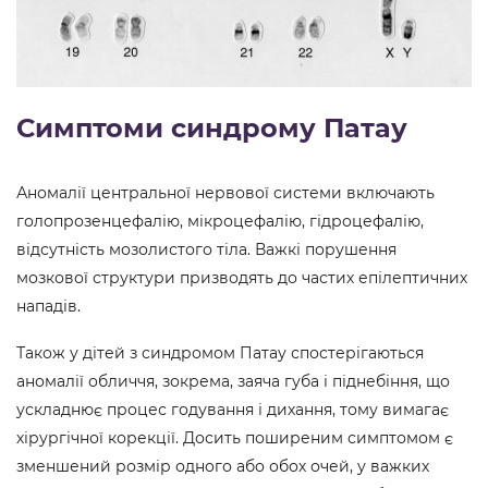
Симптоми синдрому Патау
Аномалії центральної нервової системи включають
голопрозенцефалію, мікроцефалію, гідроцефалію,
відсутність мозолистого тіла. Важкі порушення
мозкової структури призводять до частих епілептичних
нападів.
Також у дітей з синдромом Патау спостерігаються
аномалії обличчя, зокрема, заяча губа і піднебіння, що
ускладнює процес годування і дихання, тому вимагає
хірургічної корекції. Досить поширеним симптомом є
зменшений розмір одного або обох очей, у важких