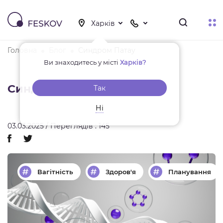
Головна
Блог
Синдром Патау
Ви знаходитесь у місті
Харків?
Синдром Патау
Так
Ні
03.03.2025 / Переглядів : 145
Вагітність
Здоров'я
Планування