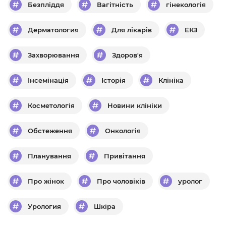
Безпліддя
Вагітність
гінекологія
Дерматология
Для лікарів
ЕКЗ
Захворювання
Здоров'я
Інсемінація
Історія
Клініка
Косметологія
Новини клініки
Обстеження
Онкологія
Планування
Привітання
Про жінок
Про чоловіків
уролог
Урология
Шкіра