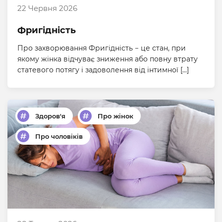
22 Червня 2026
Фригідність
Про захворювання Фригідність − це стан, при
якому жінка відчуває зниження або повну втрату
статевого потягу і задоволення від інтимної […]
Здоров'я
Про жінок
Про чоловіків