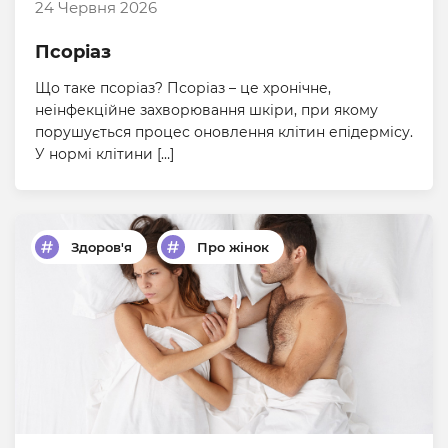
24 Червня 2026
Псоріаз
Що таке псоріаз? Псоріаз – це хронічне,
неінфекційне захворювання шкіри, при якому
порушується процес оновлення клітин епідермісу.
У нормі клітини […]
Здоров'я
Про жінок