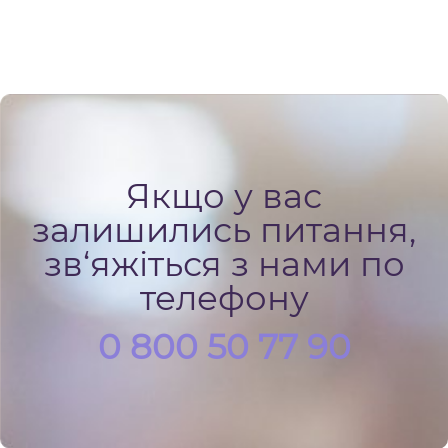
Якщо у вас
залишились питання,
зв‘яжіться з нами по
телефону
0 800 50 77 90