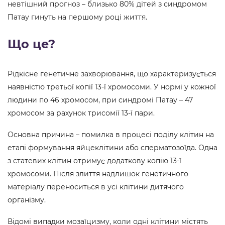
невтішний прогноз – близько 80% дітей з синдромом
Патау гинуть на першому році життя.
Що це?
Рідкісне генетичне захворювання, що характеризується
наявністю третьої копії 13-ї хромосоми. У нормі у кожної
людини по 46 хромосом, при синдромі Патау – 47
хромосом за рахунок трисомії 13-ї пари.
Основна причина – помилка в процесі поділу клітин на
етапі формування яйцеклітини або сперматозоїда. Одна
з статевих клітин отримує додаткову копію 13-ї
хромосоми. Після злиття надлишок генетичного
матеріалу переноситься в усі клітини дитячого
організму.
Відомі випадки мозаїцизму, коли одні клітини містять