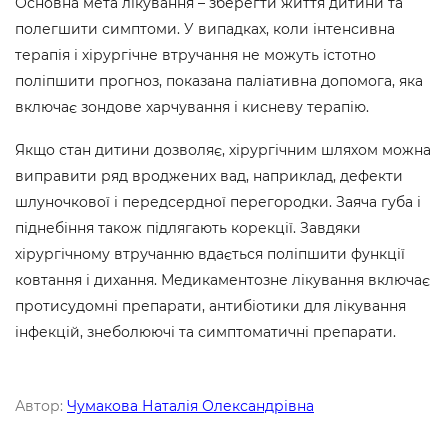
Основна мета лікування – зберегти життя дитини та
полегшити симптоми. У випадках, коли інтенсивна
терапія і хірургічне втручання не можуть істотно
поліпшити прогноз, показана паліативна допомога, яка
включає зондове харчування і кисневу терапію.
Якщо стан дитини дозволяє, хірургічним шляхом можна
виправити ряд вроджених вад, наприклад, дефекти
шлуночкової і передсердної перегородки. Заяча губа і
піднебіння також підлягають корекції. Завдяки
хірургічному втручанню вдається поліпшити функції
ковтання і дихання. Медикаментозне лікування включає
протисудомні препарати, антибіотики для лікування
інфекцій, знеболюючі та симптоматичні препарати.
Автор:
Чумакова Наталія Олександрівна