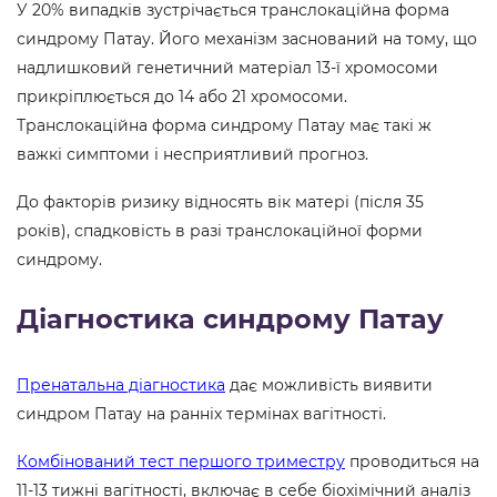
У 20% випадків зустрічається транслокаційна форма
синдрому Патау. Його механізм заснований на тому, що
надлишковий генетичний матеріал 13-ї хромосоми
прикріплюється до 14 або 21 хромосоми.
Транслокаційна форма синдрому Патау має такі ж
важкі симптоми і несприятливий прогноз.
До факторів ризику відносять вік матері (після 35
років), спадковість в разі транслокаційної форми
синдрому.
Діагностика синдрому Патау
Пренатальна діагностика
дає можливість виявити
синдром Патау на ранніх термінах вагітності.
Комбінований тест першого триместру
проводиться на
11-13 тижні вагітності, включає в себе біохімічний аналіз