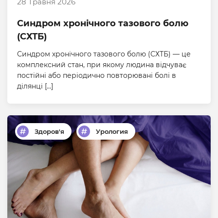
28 Травня 2026
Синдром хронічного тазового болю
(СХТБ)
Синдром хронічного тазового болю (СХТБ) — це
комплексний стан, при якому людина відчуває
постійні або періодично повторювані болі в
ділянці […]
Здоров'я
Урология