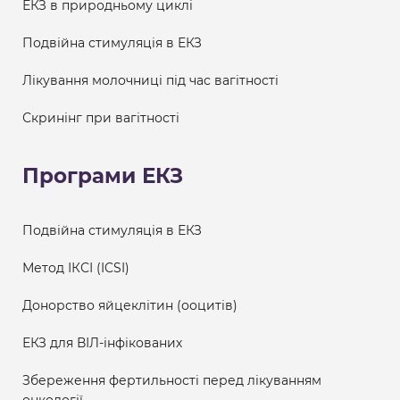
ЕКЗ в природньому циклі
Подвійна стимуляція в ЕКЗ
Лікування молочниці під час вагітності
Скринінг при вагітності
Програми ЕКЗ
Подвійна стимуляція в ЕКЗ
Метод ІКСІ (ICSI)
Донорство яйцеклітин (ооцитів)
ЕКЗ для ВІЛ-інфікованих
Збереження фертильності перед лікуванням
онкології