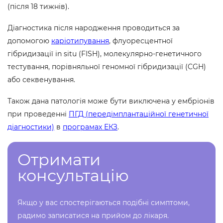
(після 18 тижнів).
Діагностика після народження проводиться за
допомогою
каріотипування
, флуоресцентної
гібридизації in situ (FISH), молекулярно-генетичного
тестування, порівняльної геномної гібридизації (CGH)
або секвенування.
Також дана патологія може бути виключена у ембріонів
при проведенні
ПГД (передімплантаційної генетичної
діагностики)
в
програмах ЕКЗ
.
Отримати
консультацію
Якщо у вас спостерігаються подібні симптоми,
радимо записатися на прийом до лікаря.