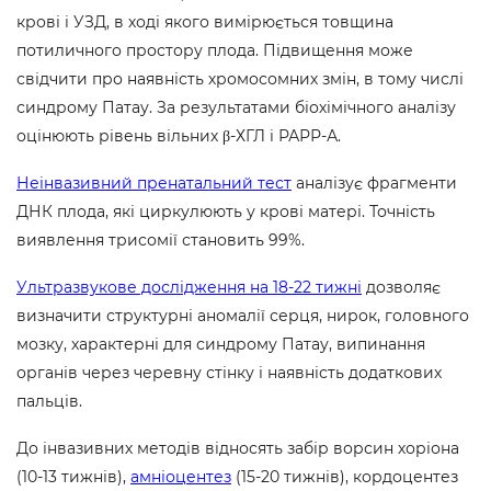
крові і УЗД, в ході якого вимірюється товщина
потиличного простору плода. Підвищення може
свідчити про наявність хромосомних змін, в тому числі
синдрому Патау. За результатами біохімічного аналізу
оцінюють рівень вільних β-ХГЛ і РАРР-А.
Неінвазивний пренатальний тест
аналізує фрагменти
ДНК плода, які циркулюють у крові матері. Точність
виявлення трисомії становить 99%.
Ультразвукове дослідження на 18-22 тижні
дозволяє
визначити структурні аномалії серця, нирок, головного
мозку, характерні для синдрому Патау, випинання
органів через черевну стінку і наявність додаткових
пальців.
До інвазивних методів відносять забір ворсин хоріона
(10-13 тижнів),
амніоцентез
(15-20 тижнів), кордоцентез