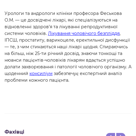
Урологи та андрологи клініки професора Феськова
О.М. — це досвідчені лікарі, які спеціалізуються на
відновленні здоров’я та лікуванні репродуктивної
системи чоловіків.
Лікування чоловічого безпліддя
,
ІПСШ, простатиту, варикоцеле, еректильної дисфункції
— те, з чим стикаються наші лікарі щодня. Спираючись
на більш, ніж 25-ти річний досвід, знаючи тонкощі та
нюанси пацієнтів-чоловіків лікарям вдається успішно
долати захворювання і патології чоловічого організму. А
щоденний
консиліум
забезпечує експертний аналіз
проблеми кожного пацієнта.
Фахівці