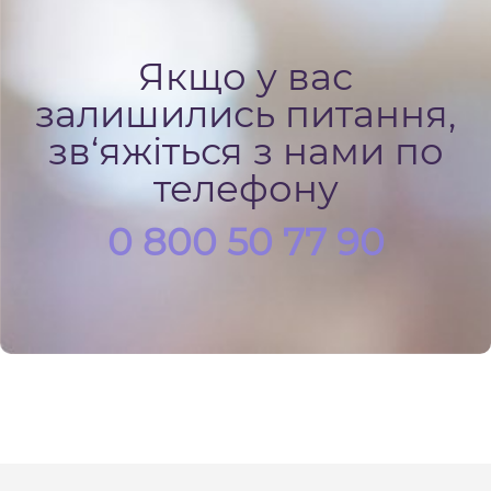
Якщо у вас
залишились питання,
зв‘яжіться з нами по
телефону
0 800 50 77 90