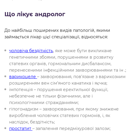
Що лікує андролог
До найбільш поширених видів патологій, якими
займається лікар цієї спеціалізації, відносяться:
чоловіча бездітність
, яке може бути викликане
генетичними збоями, порушеннями в розвитку
статевих органів, гормональним дисбалансом,
перенесеними інфекційними захворюваннями та ін .;
варикоцеле
– захворювання, пов’язане з варикозним
розширенням вен сім’яного канатика і яєчка;
імпотенція – порушення еректильної функції,
небезпечне не тільки фізичними, але і
психологічними стражданнями;
гіпогонадизм – захворювання, при якому знижене
вироблення чоловічих статевих гормонів, і, як
наслідок, бездітність;
простатит
– запалення передміхурової залози;