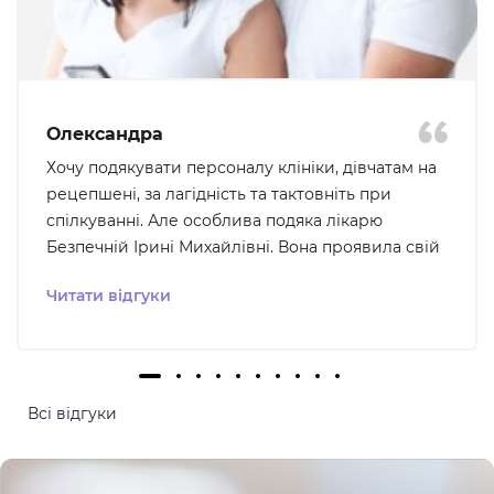
Олександра
Хочу подякувати персоналу клініки, дівчатам на
рецепшені, за лагідність та тактовніть при
спілкуванні. Але особлива подяка лікарю
Безпечній Ірині Михайлівні. Вона проявила свій
професіоналізм та уважність до того що мене
Читати відгуки
турбувало, ми були на звʼязку для подальшого
вирішення проблеми, що було для мене дуже
важливо - відчуття розуміння та підтримки. В цю
клініку хочеться і не страшно повертатися. Ще
хочу відмітити , що в клініці дуже чисто та
Всі відгуки
комфортно, все продумано для кращих умов
пацієнта.