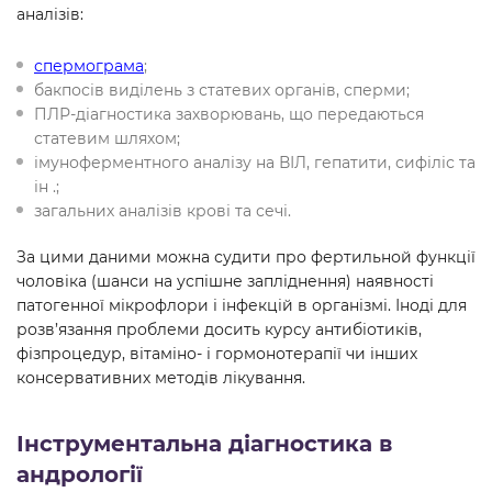
аналізів:
спермограма
;
бакпосів виділень з статевих органів, сперми;
ПЛР-діагностика захворювань, що передаються
статевим шляхом;
імуноферментного аналізу на ВІЛ, гепатити, сифіліс та
ін .;
загальних аналізів крові та сечі.
За цими даними можна судити про фертильной функції
чоловіка (шанси на успішне запліднення) наявності
патогенної мікрофлори і інфекцій в організмі. Іноді для
розв’язання проблеми досить курсу антибіотиків,
фізпроцедур, вітаміно- і гормонотерапії чи інших
консервативних методів лікування.
Інструментальна діагностика в
андрології