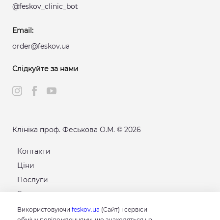
@feskov_clinic_bot
Email:
order@feskov.ua
Слідкуйте за нами
Клініка проф. Феськова О.М. © 2026
Контакти
Ціни
Послуги
Розклад
Карта сайту
Використовуючи
feskov.ua
(Сайт) і сервіси
обміну повідомленнями, що знаходяться на