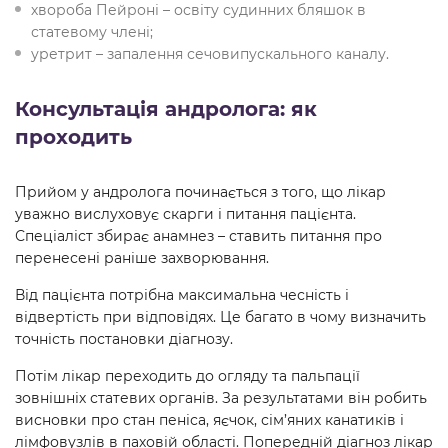
хвороба Пейроні – освіту судинних бляшок в
статевому члені;
уретрит – запалення сечовипускального каналу.
Консультація андролога: як
проходить
Прийом у андролога починається з того, що лікар
уважно вислуховує скарги і питання пацієнта.
Спеціаліст збирає анамнез – ставить питання про
перенесені раніше захворювання.
Від пацієнта потрібна максимальна чесність і
відвертість при відповідях. Це багато в чому визначить
точність постановки діагнозу.
Потім лікар переходить до огляду та пальпації
зовнішніх статевих органів. За результатами він робить
висновки про стан пеніса, яєчок, сім’яних канатиків і
лімфовузлів в паховій області. Попередній діагноз лікар