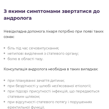
З якими симптомами звертатися до
андролога
Невідкладна допомога лікаря потрібно при появі таких
ознак:
біль під час сечовипускання;
нетипові виділення з статевого органу;
болю в області тазу.
Консультація андролога необхідна в таких випадках:
при плануванні зачаття дитини;
при бездітності у шлюбі нез’ясованої етіології;
при підозрі присутності інфекцій, що передаються
статевим шляхом;
при відсутності статевого потягу і порушеннях
еректильної функції.