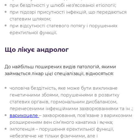
при бездітності у шлюбі нез’ясованої етіології;
при підозрі присутності інфекцій, що передаються
статевим шляхом;
при відсутності статевого потягу і порушеннях
еректильної функції.
Що лікує андролог
До найбільш поширених видів патологій, якими
займається лікар цієї спеціалізації, відносяться:
чоловіча бездітність, яке може бути викликане
генетичними збоями, порушеннями в розвитку
статевих органів, гормональним дисбалансом,
перенесеними інфекційними захворюваннями та ін .;
варикоцеле
– захворювання, пов’язане з варикозним
розширенням вен сім’яного канатика і яєчка;
імпотенція – порушення еректильної функції,
небезпечне не тільки фізичними, але і