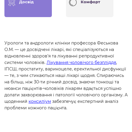
Досвід
Комфорт
Урологи та андрологи клініки професора Феськова
О.М. — це досвідчені лікарі, які спеціалізуються на
відновленні здоров’я та лікуванні репродуктивної
системи чоловіків.
Лікування чоловічого безпліддя
,
ІПСШ, простатиту, варикоцеле, еректильної дисфункції
— те, з чим стикаються наші лікарі щодня. Спираючись
на більш, ніж 30-ти річний досвід, знаючи тонкощі та
нюанси пацієнтів-чоловіків лікарям вдається успішно
долати захворювання і патології чоловічого організму. А
щоденний
консиліум
забезпечує експертний аналіз
проблеми кожного пацієнта.