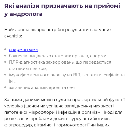
Які аналізи призначають на прийомі
у андролога
Найчастіше лікарю потрібні результати наступних
аналізів:
спермограма
;
бакпосів виділень з статевих органів, сперми;
ПЛР-діагностика захворювань, що передаються
статевим шляхом;
імуноферментного аналізу на ВІЛ, гепатити, сифіліс та
ін .;
загальних аналізів крові та сечі.
За цими даними можна судити про фертильной функції
чоловіка (шанси на успішне запліднення) наявності
патогенної мікрофлори і інфекцій в організмі. Іноді для
розв’язання проблеми досить курсу антибіотиків,
фізпроцедур, вітаміно- і гормонотерапії чи інших