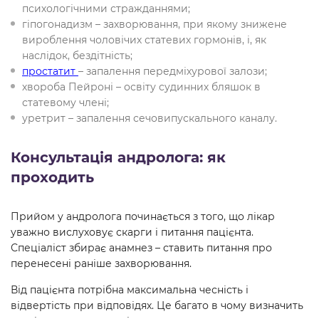
психологічними стражданнями;
гіпогонадизм – захворювання, при якому знижене
вироблення чоловічих статевих гормонів, і, як
наслідок, бездітність;
простатит
– запалення передміхурової залози;
хвороба Пейроні – освіту судинних бляшок в
статевому члені;
уретрит – запалення сечовипускального каналу.
Консультація андролога: як
проходить
Прийом у андролога починається з того, що лікар
уважно вислуховує скарги і питання пацієнта.
Спеціаліст збирає анамнез – ставить питання про
перенесені раніше захворювання.
Від пацієнта потрібна максимальна чесність і
відвертість при відповідях. Це багато в чому визначить