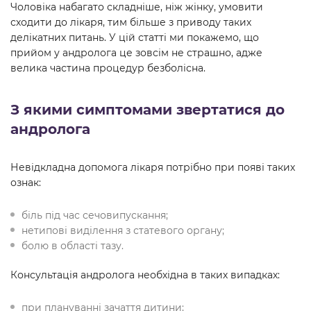
Чоловіка набагато складніше, ніж жінку, умовити
сходити до лікаря, тим більше з приводу таких
делікатних питань. У цій статті ми покажемо, що
прийом у андролога це зовсім не страшно, адже
велика частина процедур безболісна.
З якими симптомами звертатися до
андролога
Невідкладна допомога лікаря потрібно при появі таких
ознак:
біль під час сечовипускання;
нетипові виділення з статевого органу;
болю в області тазу.
Консультація андролога необхідна в таких випадках:
при плануванні зачаття дитини;