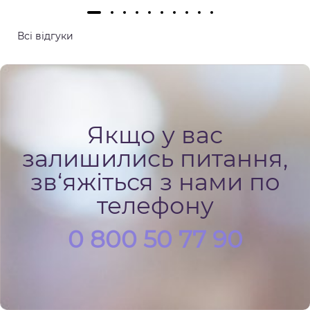
клініку хочеться і не страшно повертатися. Ще
хочу відмітити , що в клініці дуже чисто та
Всі відгуки
комфортно, все продумано для кращих умов
пацієнта.
Якщо у вас
залишились питання,
зв‘яжіться з нами по
телефону
0 800 50 77 90