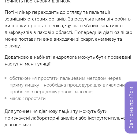
точність постановки діагнозу.
Потім лікар переходить до огляду та пальпації
зовнішніх статевих органів. За результатами він робить
висновки про стан пеніса, яєчок, сім’яних канатиків і
лімфовузлів в паховій області. Попередній діагноз лікар
може поставити вже виходячи зі скарг, анамнезу та
огляду.
Додатково в кабінеті андролога можуть бути проведені
наступні маніпуляції:
обстеження простати пальцевим методом через
пряму кишку – необхідна процедура для виявлення
Запис на прийом
проблем з передміхуровою залозою;
масаж простати
Для уточнення діагнозу пацієнту можуть бути
призначені лабораторні аналізи або інструментальна
діагностика.