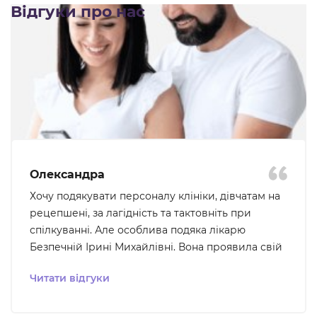
Відгуки про нас
Олександра
Хочу подякувати персоналу клініки, дівчатам на
рецепшені, за лагідність та тактовніть при
спілкуванні. Але особлива подяка лікарю
Безпечній Ірині Михайлівні. Вона проявила свій
професіоналізм та уважність до того що мене
Читати відгуки
турбувало, ми були на звʼязку для подальшого
вирішення проблеми, що було для мене дуже
важливо - відчуття розуміння та підтримки. В цю