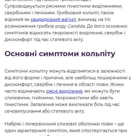
Супроводжується рясними пінистими виділеннями,
свербінням і печінням. Грибковий кольпіт, також
відомий як
кандидозний вагініт
, виникає на тлі
розмноження грибків роду
Candida
. До його основних
симптомів відносять творожисті виділення, свербіж і
дискомфорт під час статевого акту.
Основні симптоми кольпіту
Симптоми кольпіту можуть відрізнятися в залежності
від його форми і причини, але найбільш поширеними є
дискомфорт, свербіж і печіння в області піхви. Жінки
часто відзначають
рясні виділення
, які можуть бути
слизовими, гнійними, творожистими або навіть
пінистими. Запалення може викликати біль під час
сечовипускання або статевого акту.
Набряк і почервоніння слизової оболонки піхви – ще
один характерний симптом, який спостерігається при