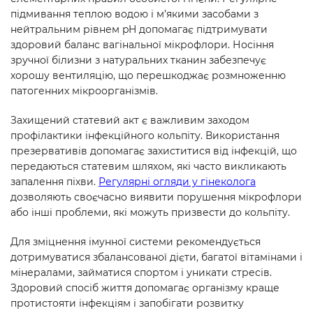
підмивання теплою водою і м’якими засобами з
нейтральним рівнем pH допомагає підтримувати
здоровий баланс вагінальної мікрофлори. Носіння
зручної білизни з натуральних тканин забезпечує
хорошу вентиляцію, що перешкоджає розмноженню
патогенних мікроорганізмів.
Захищений статевий акт є важливим заходом
профілактики інфекційного кольпіту. Використання
презервативів допомагає захиститися від інфекцій, що
передаються статевим шляхом, які часто викликають
запалення піхви.
Регулярні огляди у гінеколога
дозволяють своєчасно виявити порушення мікрофлори
або інші проблеми, які можуть призвести до кольпіту.
Для зміцнення імунної системи рекомендується
дотримуватися збалансованої дієти, багатої вітамінами і
мінералами, займатися спортом і уникати стресів.
Здоровий спосіб життя допомагає організму краще
протистояти інфекціям і запобігати розвитку