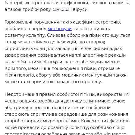
бактерії, як стрептококи, стафілококи, кишкова паличка,
а також грибки роду
Candida
і віруси.
Гормональні порушення, такі як дефіцит естрогенів,
особливо в період
менопаузи
, також сприяють
розвитку кольпіту. Слизова оболонка піхви стоншується
і стає менш стійкою до інфекцій, що створює
сприятливі умови для запалення. У деяких випадках
захворювання розвивається на тлі алергічних реакцій
на засоби інтимної гігієни, латекс або медикаменти.
Крім того, механічне пошкодження піхви, отримане
після пологів, аборту або медичних маніпуляцій також
може стати причиною запального процесу.
Недотримання правил особистої гігієни, використання
невідповідних засобів для догляду за інтимною зоною
або тривале носіння тісної синтетичної білизни
створюють сприятливе середовище для розмноження
хвороботворних мікроорганізмів. Кожен з цих факторів
може привести до розвитку кольпіту, особливо якщо
спостерігається ослаблення загального або місцевого