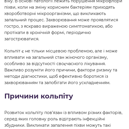
віку. В основі патології лежить порушення мікрофлори
піхви, коли на зміну корисним бактеріям приходять
хвороботворні мікроорганізми, що викликають
запальний процес. Захворювання може проявлятися
гостро, з яскраво вираженою симптоматикою, або
протікати в хронічній формі, періодично
загострюватися.
Кольпіт є не тільки місцевою проблемою, але і може
впливати на загальний стан жіночого організму,
особливо за відсутності своєчасного лікування.
Важливо розуміти його причини, фактори ризику та
методи діагностики, щоб ефективно боротися із
захворюванням та запобігати його ускладненням.
Причини кольпіту
Розвиток кольпіту пов’язан із впливом різних факторів,
серед яких головну роль відіграють інфекційні
збудники. Викликати запалення піхви можуть такі