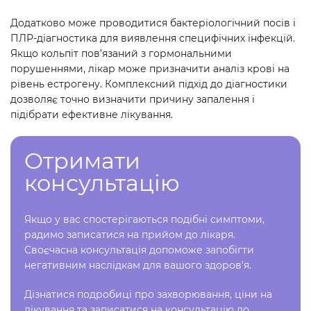
Додатково може проводитися бактеріологічний посів і
ПЛР-діагностика для виявлення специфічних інфекцій.
Якщо кольпіт пов’язаний з гормональними
порушеннями, лікар може призначити аналіз крові на
рівень естрогену. Комплексний підхід до діагностики
дозволяє точно визначити причину запалення і
підібрати ефективне лікування.
Отримати
консультацію
Якщо у вас спостерігаються подібні симптоми,
радимо записатися на прийом до лікаря.
Своєчасна консультація допоможе запобігти
негативним наслідкам для вашого здоров'я.
Дізнатися подробиці про захворювання, ціни на
лікування та записатися на консультацію до