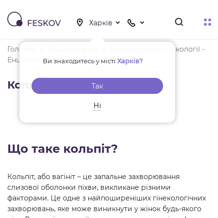
Головна
Енциклопедія
Енциклопедія гінекології -
Енциклопедія гінекології
Кольпіт
Ви знаходитесь у місті
Харків?
Кольпіт
Так
Ні
Що таке кольпіт?
Кольпіт, або вагініт – це запальне захворювання
слизової оболонки піхви, викликане різними
факторами. Це одне з найпоширеніших гінекологічних
захворювань, яке може виникнути у жінок будь-якого