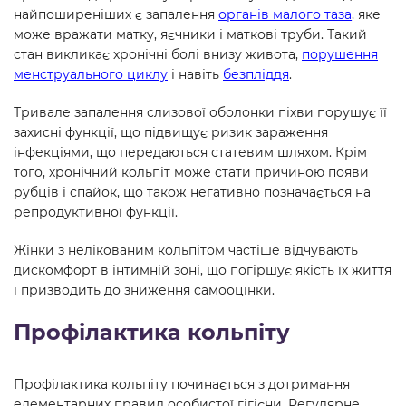
найпоширеніших є запалення
органів малого таза
, яке
може вражати матку, яєчники і маткові труби. Такий
стан викликає хронічні болі внизу живота,
порушення
менструального циклу
і навіть
безпліддя
.
Тривале запалення слизової оболонки піхви порушує її
захисні функції, що підвищує ризик зараження
інфекціями, що передаються статевим шляхом. Крім
того, хронічний кольпіт може стати причиною появи
рубців і спайок, що також негативно позначається на
репродуктивної функції.
Жінки з нелікованим кольпітом частіше відчувають
дискомфорт в інтимній зоні, що погіршує якість їх життя
і призводить до зниження самооцінки.
Профілактика кольпіту
Профілактика кольпіту починається з дотримання
елементарних правил особистої гігієни. Регулярне