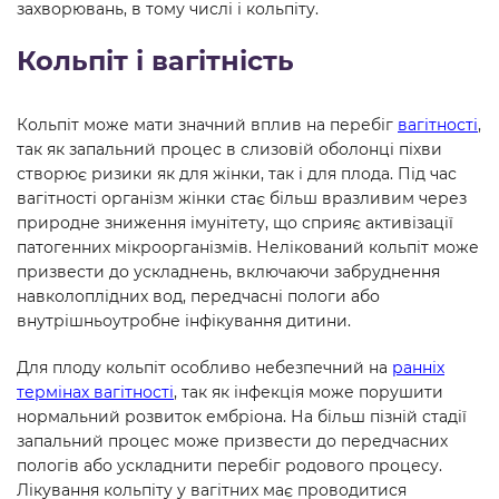
захворювань, в тому числі і кольпіту.
Кольпіт і вагітність
Кольпіт може мати значний вплив на перебіг
вагітності
,
так як запальний процес в слизовій оболонці піхви
створює ризики як для жінки, так і для плода. Під час
вагітності організм жінки стає більш вразливим через
природне зниження імунітету, що сприяє активізації
патогенних мікроорганізмів. Нелікований кольпіт може
призвести до ускладнень, включаючи забруднення
навколоплідних вод, передчасні пологи або
внутрішньоутробне інфікування дитини.
Для плоду кольпіт особливо небезпечний на
ранніх
термінах вагітності
, так як інфекція може порушити
нормальний розвиток ембріона. На більш пізній стадії
запальний процес може призвести до передчасних
пологів або ускладнити перебіг родового процесу.
Лікування кольпіту у вагітних має проводитися