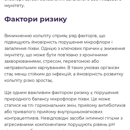
імунітету.
Фактори ризику
Виникненню кольпіту сприяє ряд факторів, що
підвищують ймовірність порушення мікрофлори і
запалення піхви. Однією з ключових причин є зниження
імунітету, що може бути пов’язано з хронічними
захворюваннями, стресом, перевтомою або
неправильним харчуванням. В таких умовах організм
стає менш стійким до інфекцій, а ймовірність розвитку
кольпіту різко зростає.
Ще одним важливим фактором ризику є порушення
природного балансу мікрофлори піхви. Це може
статися на тлі гормональних змін, прийому антибіотиків
або тривалого прийому внутрішньоматкових
контрацептивів. Невідповідні засоби інтимної гігієни з
агресивними компонентами порушують рівень рН