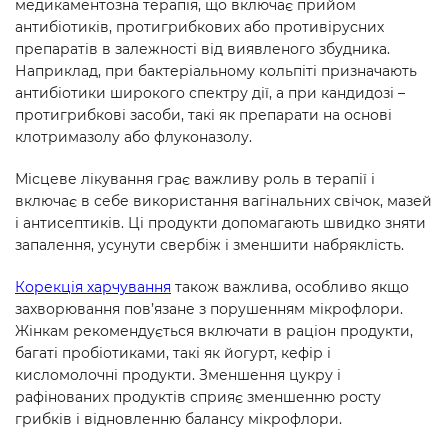
медикаментозна терапія, що включає прийом
антибіотиків, протигрибкових або противірусних
препаратів в залежності від виявленого збудника.
Наприклад, при бактеріальному кольпіті призначають
антибіотики широкого спектру дії, а при кандидозі –
протигрибкові засоби, такі як препарати на основі
клотримазолу або флуконазолу.
Місцеве лікування грає важливу роль в терапії і
включає в себе використання вагінальних свічок, мазей
і антисептиків. Ці продукти допомагають швидко зняти
запалення, усунути свербіж і зменшити набряклість.
Корекція харчування
також важлива, особливо якщо
захворювання пов’язане з порушенням мікрофлори.
Жінкам рекомендується включати в раціон продукти,
багаті пробіотиками, такі як йогурт, кефір і
кисломолочні продукти. Зменшення цукру і
рафінованих продуктів сприяє зменшенню росту
грибків і відновленню балансу мікрофлори.