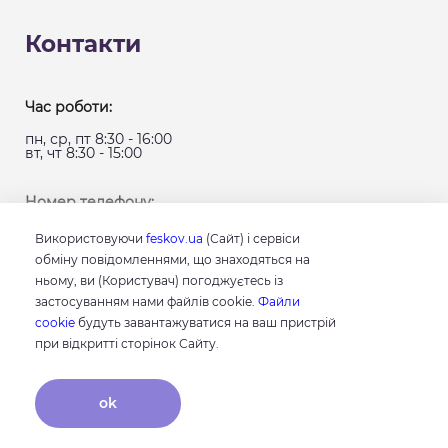
Контакти
Час роботи:
пн, ср, пт 8:30 - 16:00
вт, чт 8:30 - 15:00
Номер телефону:
+38 098 100 76 76
Використовуючи
feskov.ua
(Сайт) і сервіси
+38 066 100 76 76
обміну повідомленнями, що знаходяться на
+38 093 100 76 76
ньому, ви (Користувач) погоджуєтесь із
+38 057 760 46 66
застосуванням нами файлів cookie.
Файли
cookie
будуть завантажуватися на ваш пристрій
при відкритті сторінок Сайту.
Telegram:
@feskov_clinic_bot
ok
Email: