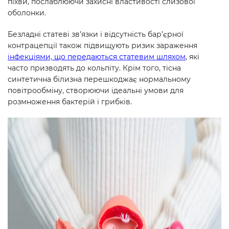
піхви, послаблюючи захисні властивості слизової
оболонки.
Безладні статеві зв’язки і відсутність бар’єрної
контрацепції також підвищують ризик зараження
інфекціями, що передаються статевим шляхом
, які
часто призводять до кольпіту. Крім того, тісна
синтетична білизна перешкоджає нормальному
повітрообміну, створюючи ідеальні умови для
розмноження бактерій і грибків.