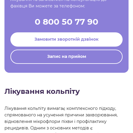
фахівця Ви можете за телефоном:
0 800 50 77 90
Замовити зворотній дзвінок
Запис на прийом
Лікування кольпіту
Лікування кольпіту вимагає комплексного підходу,
спрямованого на усунення причини захворювання,
відновлення мікрофлори піхви і профілактику
рецидивів. Одним з основних методів є