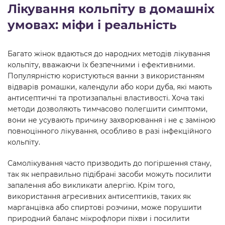
Лікування кольпіту в домашніх
умовах: міфи і реальність
Багато жінок вдаються до народних методів лікування
кольпіту, вважаючи їх безпечними і ефективними.
Популярністю користуються ванни з використанням
відварів ромашки, календули або кори дуба, які мають
антисептичні та протизапальні властивості. Хоча такі
методи дозволяють тимчасово полегшити симптоми,
вони не усувають причину захворювання і не є заміною
повноцінного лікування, особливо в разі інфекційного
кольпіту.
Самолікування часто призводить до погіршення стану,
так як неправильно підібрані засоби можуть посилити
запалення або викликати алергію. Крім того,
використання агресивних антисептиків, таких як
марганцівка або спиртові розчини, може порушити
природний баланс мікрофлори піхви і посилити