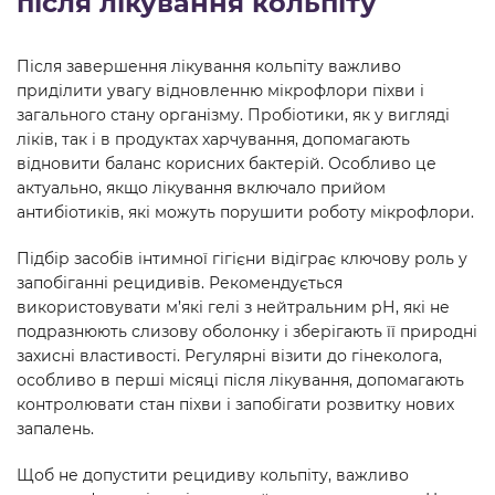
після лікування кольпіту
Після завершення лікування кольпіту важливо
приділити увагу відновленню мікрофлори піхви і
загального стану організму. Пробіотики, як у вигляді
ліків, так і в продуктах харчування, допомагають
відновити баланс корисних бактерій. Особливо це
актуально, якщо лікування включало прийом
антибіотиків, які можуть порушити роботу мікрофлори.
Підбір засобів інтимної гігієни відіграє ключову роль у
запобіганні рецидивів. Рекомендується
використовувати м’які гелі з нейтральним рН, які не
подразнюють слизову оболонку і зберігають її природні
захисні властивості. Регулярні візити до гінеколога,
особливо в перші місяці після лікування, допомагають
контролювати стан піхви і запобігати розвитку нових
запалень.
Щоб не допустити рецидиву кольпіту, важливо