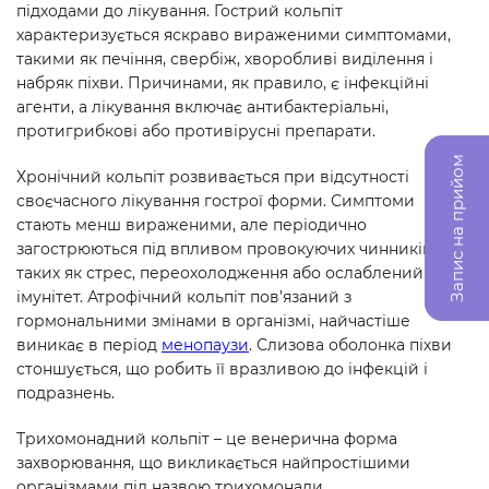
підходами до лікування. Гострий кольпіт
характеризується яскраво вираженими симптомами,
такими як печіння, свербіж, хворобливі виділення і
набряк піхви. Причинами, як правило, є інфекційні
агенти, а лікування включає антибактеріальні,
протигрибкові або противірусні препарати.
Запис на прийом
Хронічний кольпіт розвивається при відсутності
своєчасного лікування гострої форми. Симптоми
стають менш вираженими, але періодично
загострюються під впливом провокуючих чинників,
таких як стрес, переохолодження або ослаблений
імунітет. Атрофічний кольпіт пов’язаний з
гормональними змінами в організмі, найчастіше
виникає в період
менопаузи
. Слизова оболонка піхви
стоншується, що робить її вразливою до інфекцій і
подразнень.
Трихомонадний кольпіт – це венерична форма
захворювання, що викликається найпростішими
організмами під назвою трихомонади.